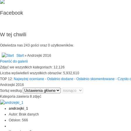
Facebook
W tej chwili
Odwiedza nas 243 gości oraz 0 użytkowników.
Start
» Andrzejki 2016
Powróć do galerii
Zdjęć we wszystkich kategoriach: 12,126
Liczba wyświetleń wszystkich obrazów: 5,932,610
TOP 12:
Najwyżej oceniane
-
Ostatnio dodane
-
Ostatnio skomentowane
-
Często 
Andrzejki 2016
Sortuj według
Kategoria zawiera 8 zdjęć
andrzejki_1
Autor: Brak danych
Odsłon: 566