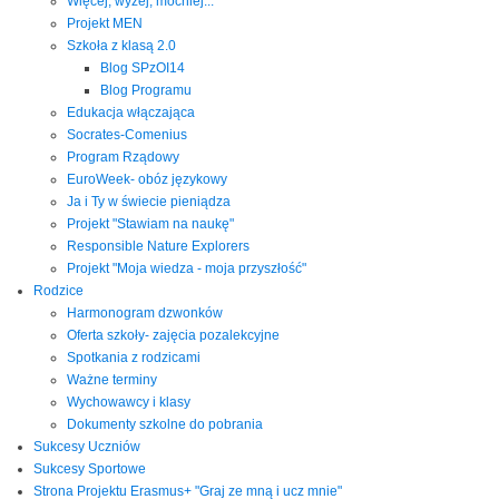
Więcej, wyżej, mocniej...
Projekt MEN
Szkoła z klasą 2.0
Blog SPzOI14
Blog Programu
Edukacja włączająca
Socrates-Comenius
Program Rządowy
EuroWeek- obóz językowy
Ja i Ty w świecie pieniądza
Projekt "Stawiam na naukę"
Responsible Nature Explorers
Projekt "Moja wiedza - moja przyszłość"
Rodzice
Harmonogram dzwonków
Oferta szkoły- zajęcia pozalekcyjne
Spotkania z rodzicami
Ważne terminy
Wychowawcy i klasy
Dokumenty szkolne do pobrania
Sukcesy Uczniów
Sukcesy Sportowe
Strona Projektu Erasmus+ "Graj ze mną i ucz mnie"