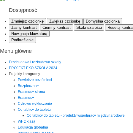
Dostępność
Zmniejsz czcionkę
Zwiększ czcionkę
Domyślna czcionka
Jasny kontrast
Ciemny kontrast
Skala szarości
Resetuj kontra
Nawigacja klawiaturą
Podkreślenie
Menu główne
Przebudowa i rozbudowa szkoły
PROJEKT EKO SZKOŁA 2024
Projekty i programy
Powietrze bez śmieci
Bezpieczna+
Erasmus+ strona
Erasmus+
Cyfrowe wykluczenie
Od tablicy do tabletu
Od tablicy do tabletu - produkty współpracy międzynarodowej
WF z klasą
Edukacja globalna