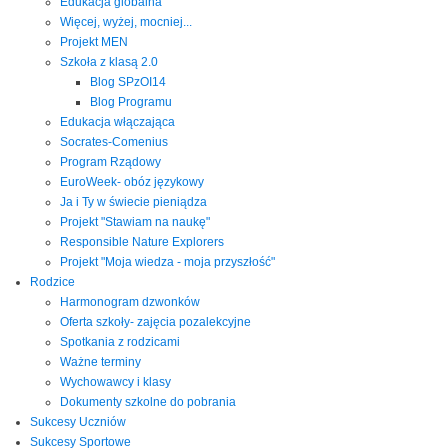
Edukacja globalna
Więcej, wyżej, mocniej...
Projekt MEN
Szkoła z klasą 2.0
Blog SPzOI14
Blog Programu
Edukacja włączająca
Socrates-Comenius
Program Rządowy
EuroWeek- obóz językowy
Ja i Ty w świecie pieniądza
Projekt "Stawiam na naukę"
Responsible Nature Explorers
Projekt "Moja wiedza - moja przyszłość"
Rodzice
Harmonogram dzwonków
Oferta szkoły- zajęcia pozalekcyjne
Spotkania z rodzicami
Ważne terminy
Wychowawcy i klasy
Dokumenty szkolne do pobrania
Sukcesy Uczniów
Sukcesy Sportowe