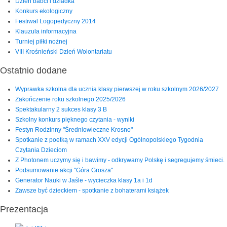
Dzień babci i dziadka
Konkurs ekologiczny
Festiwal Logopedyczny 2014
Klauzula informacyjna
Turniej piłki nożnej
VIII Krośnieński Dzień Wolontariatu
Ostatnio dodane
Wyprawka szkolna dla ucznia klasy pierwszej w roku szkolnym 2026/2027
Zakończenie roku szkolnego 2025/2026
Spektakularny 2 sukces klasy 3 B
Szkolny konkurs pięknego czytania - wyniki
Festyn Rodzinny "Średniowieczne Krosno"
Spotkanie z poetką w ramach XXV edycji Ogólnopolskiego Tygodnia
Czytania Dzieciom
Z Photonem uczymy się i bawimy - odkrywamy Polskę i segregujemy śmieci.
Podsumowanie akcji "Góra Grosza"
Generator Nauki w Jaśle - wycieczka klasy 1a i 1d
Zawsze być dzieckiem - spotkanie z bohaterami książek
Prezentacja