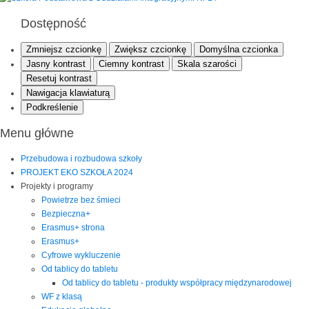
Dostępność
Zmniejsz czcionkę
Zwiększ czcionkę
Domyślna czcionka
Jasny kontrast
Ciemny kontrast
Skala szarości
Resetuj kontrast
Nawigacja klawiaturą
Podkreślenie
Menu główne
Przebudowa i rozbudowa szkoły
PROJEKT EKO SZKOŁA 2024
Projekty i programy
Powietrze bez śmieci
Bezpieczna+
Erasmus+ strona
Erasmus+
Cyfrowe wykluczenie
Od tablicy do tabletu
Od tablicy do tabletu - produkty współpracy międzynarodowej
WF z klasą