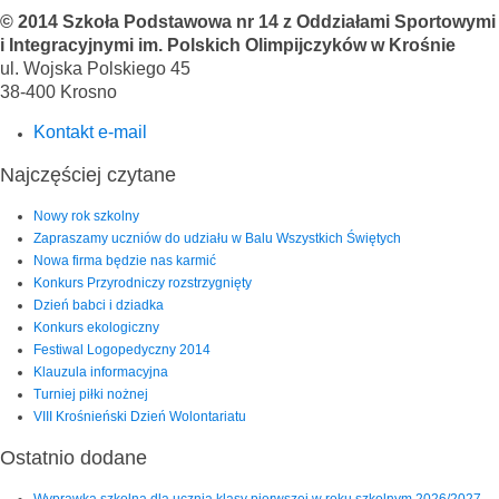
© 2014 Szkoła Podstawowa nr 14 z Oddziałami Sportowymi
i Integracyjnymi im. Polskich Olimpijczyków w Krośnie
ul. Wojska Polskiego 45
38-400 Krosno
Kontakt e-mail
Najczęściej czytane
Nowy rok szkolny
Zapraszamy uczniów do udziału w Balu Wszystkich Świętych
Nowa firma będzie nas karmić
Konkurs Przyrodniczy rozstrzygnięty
Dzień babci i dziadka
Konkurs ekologiczny
Festiwal Logopedyczny 2014
Klauzula informacyjna
Turniej piłki nożnej
VIII Krośnieński Dzień Wolontariatu
Ostatnio dodane
Wyprawka szkolna dla ucznia klasy pierwszej w roku szkolnym 2026/2027