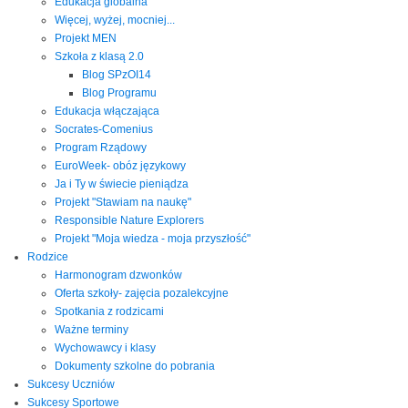
Edukacja globalna
Więcej, wyżej, mocniej...
Projekt MEN
Szkoła z klasą 2.0
Blog SPzOI14
Blog Programu
Edukacja włączająca
Socrates-Comenius
Program Rządowy
EuroWeek- obóz językowy
Ja i Ty w świecie pieniądza
Projekt "Stawiam na naukę"
Responsible Nature Explorers
Projekt "Moja wiedza - moja przyszłość"
Rodzice
Harmonogram dzwonków
Oferta szkoły- zajęcia pozalekcyjne
Spotkania z rodzicami
Ważne terminy
Wychowawcy i klasy
Dokumenty szkolne do pobrania
Sukcesy Uczniów
Sukcesy Sportowe