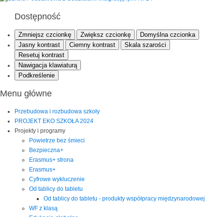
Dostępność
Zmniejsz czcionkę
Zwiększ czcionkę
Domyślna czcionka
Jasny kontrast
Ciemny kontrast
Skala szarości
Resetuj kontrast
Nawigacja klawiaturą
Podkreślenie
Menu główne
Przebudowa i rozbudowa szkoły
PROJEKT EKO SZKOŁA 2024
Projekty i programy
Powietrze bez śmieci
Bezpieczna+
Erasmus+ strona
Erasmus+
Cyfrowe wykluczenie
Od tablicy do tabletu
Od tablicy do tabletu - produkty współpracy międzynarodowej
WF z klasą