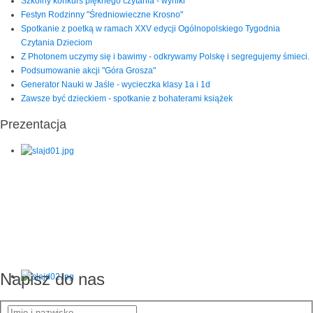
Szkolny konkurs pięknego czytania - wyniki
Festyn Rodzinny "Średniowieczne Krosno"
Spotkanie z poetką w ramach XXV edycji Ogólnopolskiego Tygodnia
Czytania Dzieciom
Z Photonem uczymy się i bawimy - odkrywamy Polskę i segregujemy śmieci.
Podsumowanie akcji "Góra Grosza"
Generator Nauki w Jaśle - wycieczka klasy 1a i 1d
Zawsze być dzieckiem - spotkanie z bohaterami książek
Prezentacja
Napisz do nas