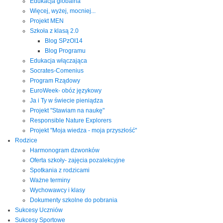
Edukacja globalna
Więcej, wyżej, mocniej...
Projekt MEN
Szkoła z klasą 2.0
Blog SPzOI14
Blog Programu
Edukacja włączająca
Socrates-Comenius
Program Rządowy
EuroWeek- obóz językowy
Ja i Ty w świecie pieniądza
Projekt "Stawiam na naukę"
Responsible Nature Explorers
Projekt "Moja wiedza - moja przyszłość"
Rodzice
Harmonogram dzwonków
Oferta szkoły- zajęcia pozalekcyjne
Spotkania z rodzicami
Ważne terminy
Wychowawcy i klasy
Dokumenty szkolne do pobrania
Sukcesy Uczniów
Sukcesy Sportowe