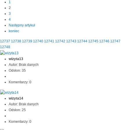
1
2
3
4
Następny artykuł
koniec
12737
12738
12739
12740
12741
12742
12743
12744
12745
12746
12747
12748
wizyta13
Autor: Brak danych
Odsłon: 35
Komentarzy: 0
wizyta14
Autor: Brak danych
Odsłon: 25
Komentarzy: 0