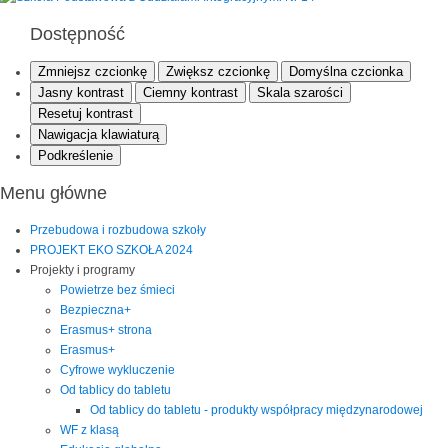
Dostępność
Zmniejsz czcionkę
Zwiększ czcionkę
Domyślna czcionka
Jasny kontrast
Ciemny kontrast
Skala szarości
Resetuj kontrast
Nawigacja klawiaturą
Podkreślenie
Menu główne
Przebudowa i rozbudowa szkoły
PROJEKT EKO SZKOŁA 2024
Projekty i programy
Powietrze bez śmieci
Bezpieczna+
Erasmus+ strona
Erasmus+
Cyfrowe wykluczenie
Od tablicy do tabletu
Od tablicy do tabletu - produkty współpracy międzynarodowej
WF z klasą