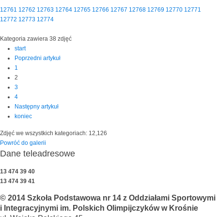
12761
12762
12763
12764
12765
12766
12767
12768
12769
12770
12771
12772
12773
12774
Kategoria zawiera 38 zdjęć
start
Poprzedni artykuł
1
2
3
4
Następny artykuł
koniec
Zdjęć we wszystkich kategoriach: 12,126
Powróć do galerii
Dane teleadresowe
13 474 39 40
13 474 39 41
© 2014 Szkoła Podstawowa nr 14 z Oddziałami Sportowymi
i Integracyjnymi im. Polskich Olimpijczyków w Krośnie