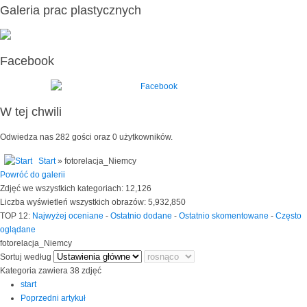
Galeria prac plastycznych
Facebook
W tej chwili
Odwiedza nas 282 gości oraz 0 użytkowników.
Start
» fotorelacja_Niemcy
Powróć do galerii
Zdjęć we wszystkich kategoriach: 12,126
Liczba wyświetleń wszystkich obrazów: 5,932,850
TOP 12:
Najwyżej oceniane
-
Ostatnio dodane
-
Ostatnio skomentowane
-
Często
oglądane
fotorelacja_Niemcy
Sortuj według
Kategoria zawiera 38 zdjęć
start
Poprzedni artykuł