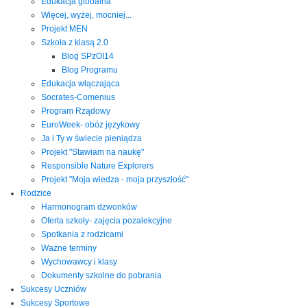
Edukacja globalna
Więcej, wyżej, mocniej...
Projekt MEN
Szkoła z klasą 2.0
Blog SPzOI14
Blog Programu
Edukacja włączająca
Socrates-Comenius
Program Rządowy
EuroWeek- obóz językowy
Ja i Ty w świecie pieniądza
Projekt "Stawiam na naukę"
Responsible Nature Explorers
Projekt "Moja wiedza - moja przyszłość"
Rodzice
Harmonogram dzwonków
Oferta szkoły- zajęcia pozalekcyjne
Spotkania z rodzicami
Ważne terminy
Wychowawcy i klasy
Dokumenty szkolne do pobrania
Sukcesy Uczniów
Sukcesy Sportowe