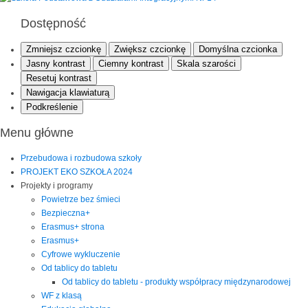
Dostępność
Zmniejsz czcionkę
Zwiększ czcionkę
Domyślna czcionka
Jasny kontrast
Ciemny kontrast
Skala szarości
Resetuj kontrast
Nawigacja klawiaturą
Podkreślenie
Menu główne
Przebudowa i rozbudowa szkoły
PROJEKT EKO SZKOŁA 2024
Projekty i programy
Powietrze bez śmieci
Bezpieczna+
Erasmus+ strona
Erasmus+
Cyfrowe wykluczenie
Od tablicy do tabletu
Od tablicy do tabletu - produkty współpracy międzynarodowej
WF z klasą