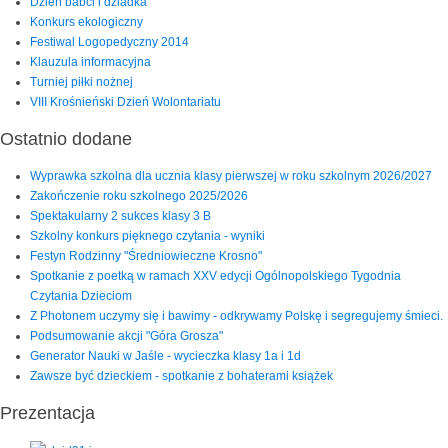
Dzień babci i dziadka
Konkurs ekologiczny
Festiwal Logopedyczny 2014
Klauzula informacyjna
Turniej piłki nożnej
VIII Krośnieński Dzień Wolontariatu
Ostatnio dodane
Wyprawka szkolna dla ucznia klasy pierwszej w roku szkolnym 2026/2027
Zakończenie roku szkolnego 2025/2026
Spektakularny 2 sukces klasy 3 B
Szkolny konkurs pięknego czytania - wyniki
Festyn Rodzinny "Średniowieczne Krosno"
Spotkanie z poetką w ramach XXV edycji Ogólnopolskiego Tygodnia
Czytania Dzieciom
Z Photonem uczymy się i bawimy - odkrywamy Polskę i segregujemy śmieci.
Podsumowanie akcji "Góra Grosza"
Generator Nauki w Jaśle - wycieczka klasy 1a i 1d
Zawsze być dzieckiem - spotkanie z bohaterami książek
Prezentacja