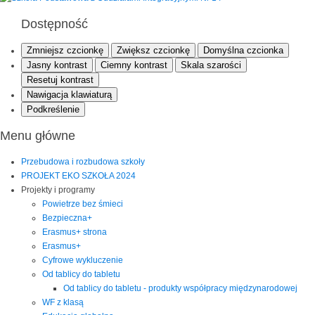
Dostępność
Zmniejsz czcionkę
Zwiększ czcionkę
Domyślna czcionka
Jasny kontrast
Ciemny kontrast
Skala szarości
Resetuj kontrast
Nawigacja klawiaturą
Podkreślenie
Menu główne
Przebudowa i rozbudowa szkoły
PROJEKT EKO SZKOŁA 2024
Projekty i programy
Powietrze bez śmieci
Bezpieczna+
Erasmus+ strona
Erasmus+
Cyfrowe wykluczenie
Od tablicy do tabletu
Od tablicy do tabletu - produkty współpracy międzynarodowej
WF z klasą