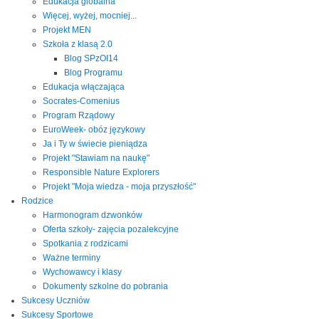
Edukacja globalna
Więcej, wyżej, mocniej...
Projekt MEN
Szkoła z klasą 2.0
Blog SPzOI14
Blog Programu
Edukacja włączająca
Socrates-Comenius
Program Rządowy
EuroWeek- obóz językowy
Ja i Ty w świecie pieniądza
Projekt "Stawiam na naukę"
Responsible Nature Explorers
Projekt "Moja wiedza - moja przyszłość"
Rodzice
Harmonogram dzwonków
Oferta szkoły- zajęcia pozalekcyjne
Spotkania z rodzicami
Ważne terminy
Wychowawcy i klasy
Dokumenty szkolne do pobrania
Sukcesy Uczniów
Sukcesy Sportowe