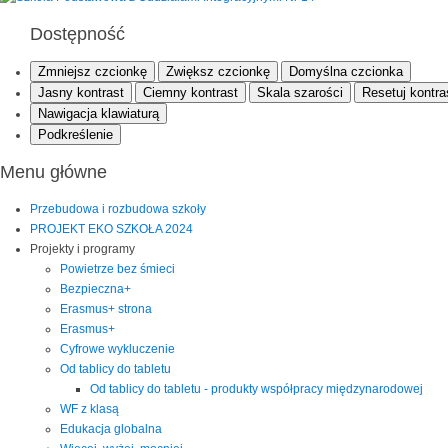
Dostępność
Zmniejsz czcionkę
Zwiększ czcionkę
Domyślna czcionka
Jasny kontrast
Ciemny kontrast
Skala szarości
Resetuj kontra
Nawigacja klawiaturą
Podkreślenie
Menu główne
Przebudowa i rozbudowa szkoły
PROJEKT EKO SZKOŁA 2024
Projekty i programy
Powietrze bez śmieci
Bezpieczna+
Erasmus+ strona
Erasmus+
Cyfrowe wykluczenie
Od tablicy do tabletu
Od tablicy do tabletu - produkty współpracy międzynarodowej
WF z klasą
Edukacja globalna