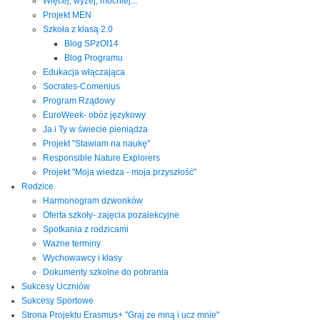
Więcej, wyżej, mocniej...
Projekt MEN
Szkoła z klasą 2.0
Blog SPzOI14
Blog Programu
Edukacja włączająca
Socrates-Comenius
Program Rządowy
EuroWeek- obóz językowy
Ja i Ty w świecie pieniądza
Projekt "Stawiam na naukę"
Responsible Nature Explorers
Projekt "Moja wiedza - moja przyszłość"
Rodzice
Harmonogram dzwonków
Oferta szkoły- zajęcia pozalekcyjne
Spotkania z rodzicami
Ważne terminy
Wychowawcy i klasy
Dokumenty szkolne do pobrania
Sukcesy Uczniów
Sukcesy Sportowe
Strona Projektu Erasmus+ "Graj ze mną i ucz mnie"