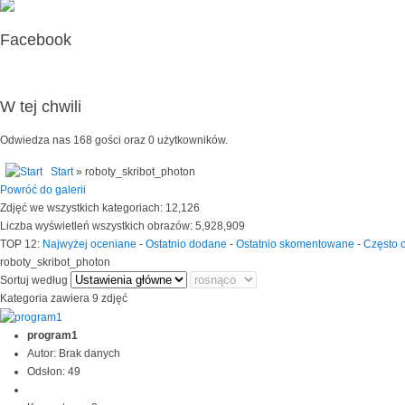
Facebook
W tej chwili
Odwiedza nas 168 gości oraz 0 użytkowników.
Start
» roboty_skribot_photon
Powróć do galerii
Zdjęć we wszystkich kategoriach: 12,126
Liczba wyświetleń wszystkich obrazów: 5,928,909
TOP 12:
Najwyżej oceniane
-
Ostatnio dodane
-
Ostatnio skomentowane
-
Często 
roboty_skribot_photon
Sortuj według
Kategoria zawiera 9 zdjęć
program1
Autor: Brak danych
Odsłon: 49