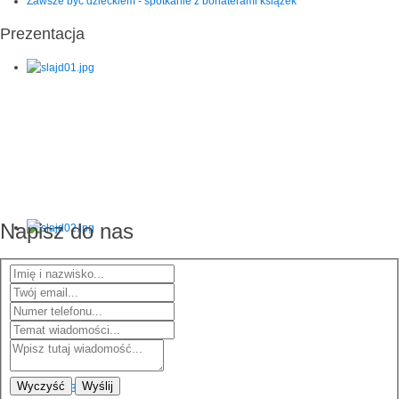
Zawsze być dzieckiem - spotkanie z bohaterami książek
Prezentacja
Napisz do nas
Wyczyść
Wyślij