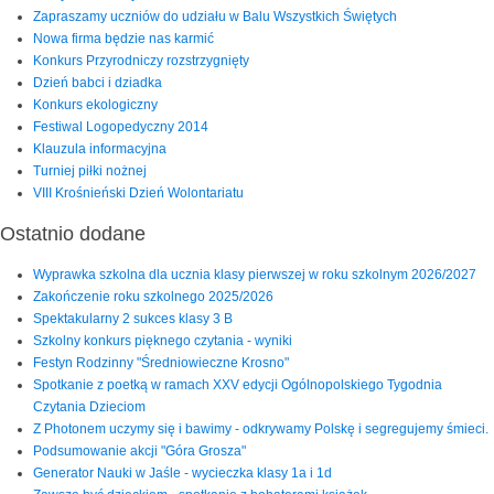
Zapraszamy uczniów do udziału w Balu Wszystkich Świętych
Nowa firma będzie nas karmić
Konkurs Przyrodniczy rozstrzygnięty
Dzień babci i dziadka
Konkurs ekologiczny
Festiwal Logopedyczny 2014
Klauzula informacyjna
Turniej piłki nożnej
VIII Krośnieński Dzień Wolontariatu
Ostatnio dodane
Wyprawka szkolna dla ucznia klasy pierwszej w roku szkolnym 2026/2027
Zakończenie roku szkolnego 2025/2026
Spektakularny 2 sukces klasy 3 B
Szkolny konkurs pięknego czytania - wyniki
Festyn Rodzinny "Średniowieczne Krosno"
Spotkanie z poetką w ramach XXV edycji Ogólnopolskiego Tygodnia
Czytania Dzieciom
Z Photonem uczymy się i bawimy - odkrywamy Polskę i segregujemy śmieci.
Podsumowanie akcji "Góra Grosza"
Generator Nauki w Jaśle - wycieczka klasy 1a i 1d