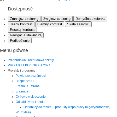
Dostępność
Zmniejsz czcionkę
Zwiększ czcionkę
Domyślna czcionka
Jasny kontrast
Ciemny kontrast
Skala szarości
Resetuj kontrast
Nawigacja klawiaturą
Podkreślenie
Menu główne
Przebudowa i rozbudowa szkoły
PROJEKT EKO SZKOŁA 2024
Projekty i programy
Powietrze bez śmieci
Bezpieczna+
Erasmus+ strona
Erasmus+
Cyfrowe wykluczenie
Od tablicy do tabletu
Od tablicy do tabletu - produkty współpracy międzynarodowej
WF z klasą