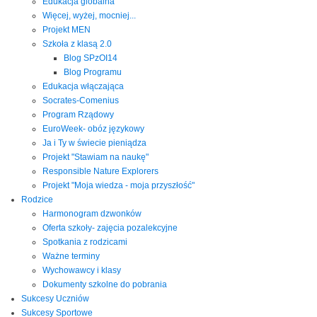
Edukacja globalna
Więcej, wyżej, mocniej...
Projekt MEN
Szkoła z klasą 2.0
Blog SPzOI14
Blog Programu
Edukacja włączająca
Socrates-Comenius
Program Rządowy
EuroWeek- obóz językowy
Ja i Ty w świecie pieniądza
Projekt "Stawiam na naukę"
Responsible Nature Explorers
Projekt "Moja wiedza - moja przyszłość"
Rodzice
Harmonogram dzwonków
Oferta szkoły- zajęcia pozalekcyjne
Spotkania z rodzicami
Ważne terminy
Wychowawcy i klasy
Dokumenty szkolne do pobrania
Sukcesy Uczniów
Sukcesy Sportowe