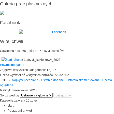
Galeria prac plastycznych
Facebook
W tej chwili
Odwiedza nas 266 gości oraz 0 użytkowników.
Start
» teatrzyk_kukielkowy_2023
Powróć do galerii
Zdjęć we wszystkich kategoriach: 12,126
Liczba wyświetleń wszystkich obrazów: 5,932,602
TOP 12:
Najwyżej oceniane
-
Ostatnio dodane
-
Ostatnio skomentowane
-
Często
oglądane
teatrzyk_kukielkowy_2023
Sortuj według
Kategoria zawiera 16 zdjęć
start
Poprzedni artykuł