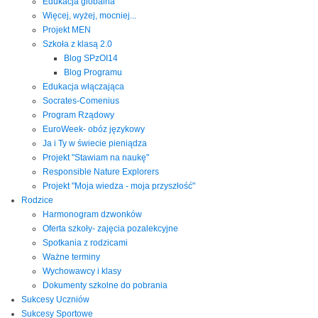
Edukacja globalna
Więcej, wyżej, mocniej...
Projekt MEN
Szkoła z klasą 2.0
Blog SPzOI14
Blog Programu
Edukacja włączająca
Socrates-Comenius
Program Rządowy
EuroWeek- obóz językowy
Ja i Ty w świecie pieniądza
Projekt "Stawiam na naukę"
Responsible Nature Explorers
Projekt "Moja wiedza - moja przyszłość"
Rodzice
Harmonogram dzwonków
Oferta szkoły- zajęcia pozalekcyjne
Spotkania z rodzicami
Ważne terminy
Wychowawcy i klasy
Dokumenty szkolne do pobrania
Sukcesy Uczniów
Sukcesy Sportowe