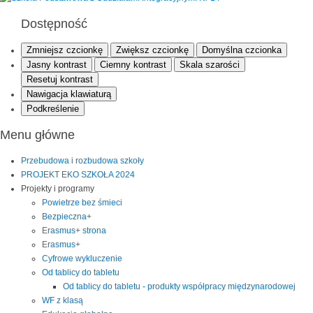
Dostępność
Zmniejsz czcionkę
Zwiększ czcionkę
Domyślna czcionka
Jasny kontrast
Ciemny kontrast
Skala szarości
Resetuj kontrast
Nawigacja klawiaturą
Podkreślenie
Menu główne
Przebudowa i rozbudowa szkoły
PROJEKT EKO SZKOŁA 2024
Projekty i programy
Powietrze bez śmieci
Bezpieczna+
Erasmus+ strona
Erasmus+
Cyfrowe wykluczenie
Od tablicy do tabletu
Od tablicy do tabletu - produkty współpracy międzynarodowej
WF z klasą