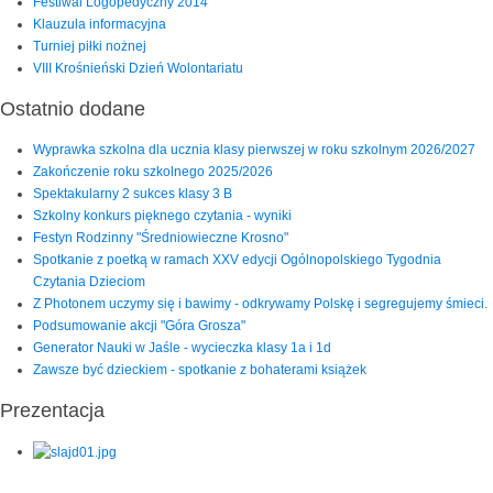
Festiwal Logopedyczny 2014
Klauzula informacyjna
Turniej piłki nożnej
VIII Krośnieński Dzień Wolontariatu
Ostatnio dodane
Wyprawka szkolna dla ucznia klasy pierwszej w roku szkolnym 2026/2027
Zakończenie roku szkolnego 2025/2026
Spektakularny 2 sukces klasy 3 B
Szkolny konkurs pięknego czytania - wyniki
Festyn Rodzinny "Średniowieczne Krosno"
Spotkanie z poetką w ramach XXV edycji Ogólnopolskiego Tygodnia
Czytania Dzieciom
Z Photonem uczymy się i bawimy - odkrywamy Polskę i segregujemy śmieci.
Podsumowanie akcji "Góra Grosza"
Generator Nauki w Jaśle - wycieczka klasy 1a i 1d
Zawsze być dzieckiem - spotkanie z bohaterami książek
Prezentacja