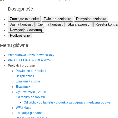
Dostępność
Zmniejsz czcionkę
Zwiększ czcionkę
Domyślna czcionka
Jasny kontrast
Ciemny kontrast
Skala szarości
Resetuj kontra
Nawigacja klawiaturą
Podkreślenie
Menu główne
Przebudowa i rozbudowa szkoły
PROJEKT EKO SZKOŁA 2024
Projekty i programy
Powietrze bez śmieci
Bezpieczna+
Erasmus+ strona
Erasmus+
Cyfrowe wykluczenie
Od tablicy do tabletu
Od tablicy do tabletu - produkty współpracy międzynarodowej
WF z klasą
Edukacja globalna