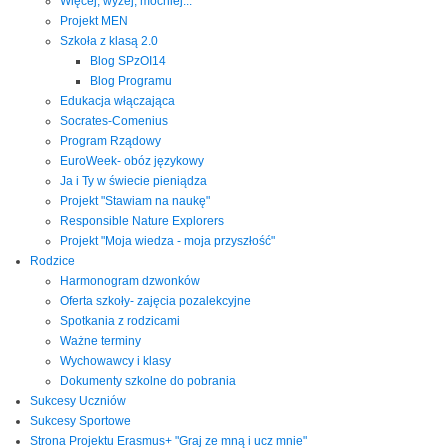
Więcej, wyżej, mocniej...
Projekt MEN
Szkoła z klasą 2.0
Blog SPzOI14
Blog Programu
Edukacja włączająca
Socrates-Comenius
Program Rządowy
EuroWeek- obóz językowy
Ja i Ty w świecie pieniądza
Projekt "Stawiam na naukę"
Responsible Nature Explorers
Projekt "Moja wiedza - moja przyszłość"
Rodzice
Harmonogram dzwonków
Oferta szkoły- zajęcia pozalekcyjne
Spotkania z rodzicami
Ważne terminy
Wychowawcy i klasy
Dokumenty szkolne do pobrania
Sukcesy Uczniów
Sukcesy Sportowe
Strona Projektu Erasmus+ "Graj ze mną i ucz mnie"