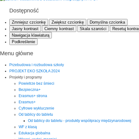
Dostępność
Zmniejsz czcionkę
Zwiększ czcionkę
Domyślna czcionka
Jasny kontrast
Ciemny kontrast
Skala szarości
Resetuj kontra
Nawigacja klawiaturą
Podkreślenie
Menu główne
Przebudowa i rozbudowa szkoły
PROJEKT EKO SZKOŁA 2024
Projekty i programy
Powietrze bez śmieci
Bezpieczna+
Erasmus+ strona
Erasmus+
Cyfrowe wykluczenie
Od tablicy do tabletu
Od tablicy do tabletu - produkty współpracy międzynarodowej
WF z klasą
Edukacja globalna