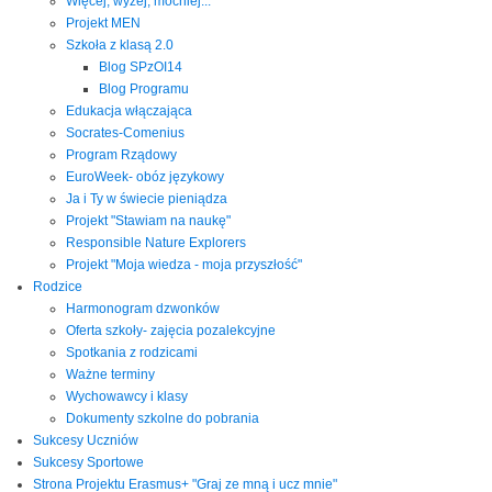
Więcej, wyżej, mocniej...
Projekt MEN
Szkoła z klasą 2.0
Blog SPzOI14
Blog Programu
Edukacja włączająca
Socrates-Comenius
Program Rządowy
EuroWeek- obóz językowy
Ja i Ty w świecie pieniądza
Projekt "Stawiam na naukę"
Responsible Nature Explorers
Projekt "Moja wiedza - moja przyszłość"
Rodzice
Harmonogram dzwonków
Oferta szkoły- zajęcia pozalekcyjne
Spotkania z rodzicami
Ważne terminy
Wychowawcy i klasy
Dokumenty szkolne do pobrania
Sukcesy Uczniów
Sukcesy Sportowe
Strona Projektu Erasmus+ "Graj ze mną i ucz mnie"