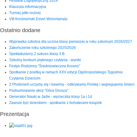
Festiwal Logopedyczny 2014
Klauzula informacyjna
Turniej piłki nożnej
VIII Krośnieński Dzień Wolontariatu
Ostatnio dodane
Wyprawka szkolna dla ucznia klasy pierwszej w roku szkolnym 2026/2027
Zakończenie roku szkolnego 2025/2026
Spektakularny 2 sukces klasy 3 B
Szkolny konkurs pięknego czytania - wyniki
Festyn Rodzinny "Średniowieczne Krosno"
Spotkanie z poetką w ramach XXV edycji Ogólnopolskiego Tygodnia
Czytania Dzieciom
Z Photonem uczymy się i bawimy - odkrywamy Polskę i segregujemy śmieci.
Podsumowanie akcji "Góra Grosza"
Generator Nauki w Jaśle - wycieczka klasy 1a i 1d
Zawsze być dzieckiem - spotkanie z bohaterami książek
Prezentacja