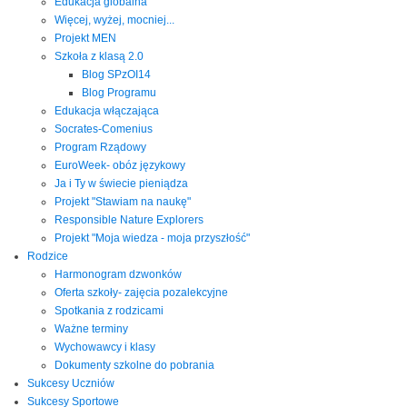
Edukacja globalna
Więcej, wyżej, mocniej...
Projekt MEN
Szkoła z klasą 2.0
Blog SPzOI14
Blog Programu
Edukacja włączająca
Socrates-Comenius
Program Rządowy
EuroWeek- obóz językowy
Ja i Ty w świecie pieniądza
Projekt "Stawiam na naukę"
Responsible Nature Explorers
Projekt "Moja wiedza - moja przyszłość"
Rodzice
Harmonogram dzwonków
Oferta szkoły- zajęcia pozalekcyjne
Spotkania z rodzicami
Ważne terminy
Wychowawcy i klasy
Dokumenty szkolne do pobrania
Sukcesy Uczniów
Sukcesy Sportowe