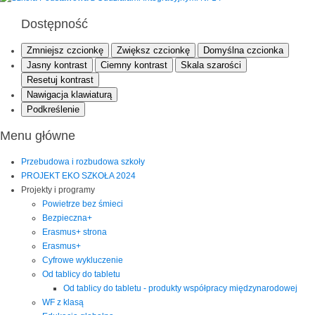
Dostępność
Zmniejsz czcionkę
Zwiększ czcionkę
Domyślna czcionka
Jasny kontrast
Ciemny kontrast
Skala szarości
Resetuj kontrast
Nawigacja klawiaturą
Podkreślenie
Menu główne
Przebudowa i rozbudowa szkoły
PROJEKT EKO SZKOŁA 2024
Projekty i programy
Powietrze bez śmieci
Bezpieczna+
Erasmus+ strona
Erasmus+
Cyfrowe wykluczenie
Od tablicy do tabletu
Od tablicy do tabletu - produkty współpracy międzynarodowej
WF z klasą