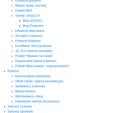
Edukacja globalna
Więcej, wyżej, mocniej...
Projekt MEN
Szkoła z klasą 2.0
Blog SPzOI14
Blog Programu
Edukacja włączająca
Socrates-Comenius
Program Rządowy
EuroWeek- obóz językowy
Ja i Ty w świecie pieniądza
Projekt "Stawiam na naukę"
Responsible Nature Explorers
Projekt "Moja wiedza - moja przyszłość"
Rodzice
Harmonogram dzwonków
Oferta szkoły- zajęcia pozalekcyjne
Spotkania z rodzicami
Ważne terminy
Wychowawcy i klasy
Dokumenty szkolne do pobrania
Sukcesy Uczniów
Sukcesy Sportowe