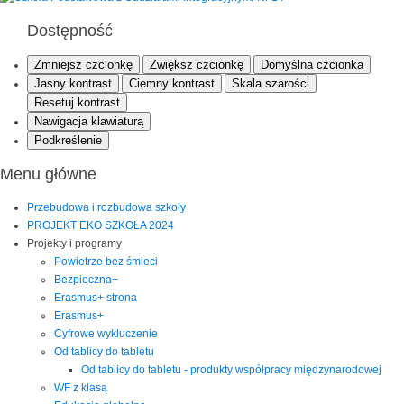
Dostępność
Zmniejsz czcionkę
Zwiększ czcionkę
Domyślna czcionka
Jasny kontrast
Ciemny kontrast
Skala szarości
Resetuj kontrast
Nawigacja klawiaturą
Podkreślenie
Menu główne
Przebudowa i rozbudowa szkoły
PROJEKT EKO SZKOŁA 2024
Projekty i programy
Powietrze bez śmieci
Bezpieczna+
Erasmus+ strona
Erasmus+
Cyfrowe wykluczenie
Od tablicy do tabletu
Od tablicy do tabletu - produkty współpracy międzynarodowej
WF z klasą