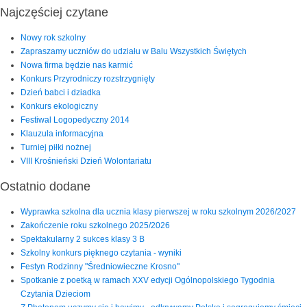
Najczęściej czytane
Nowy rok szkolny
Zapraszamy uczniów do udziału w Balu Wszystkich Świętych
Nowa firma będzie nas karmić
Konkurs Przyrodniczy rozstrzygnięty
Dzień babci i dziadka
Konkurs ekologiczny
Festiwal Logopedyczny 2014
Klauzula informacyjna
Turniej piłki nożnej
VIII Krośnieński Dzień Wolontariatu
Ostatnio dodane
Wyprawka szkolna dla ucznia klasy pierwszej w roku szkolnym 2026/2027
Zakończenie roku szkolnego 2025/2026
Spektakularny 2 sukces klasy 3 B
Szkolny konkurs pięknego czytania - wyniki
Festyn Rodzinny "Średniowieczne Krosno"
Spotkanie z poetką w ramach XXV edycji Ogólnopolskiego Tygodnia
Czytania Dzieciom