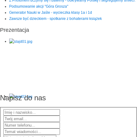
Z Photonem uczymy się i bawimy - odkrywamy Polskę i segregujemy śmieci.
Podsumowanie akcji "Góra Grosza"
Generator Nauki w Jaśle - wycieczka klasy 1a i 1d
Zawsze być dzieckiem - spotkanie z bohaterami książek
Prezentacja
Napisz do nas