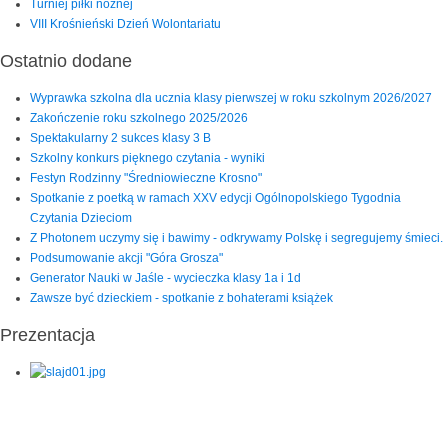
Turniej piłki nożnej
VIII Krośnieński Dzień Wolontariatu
Ostatnio dodane
Wyprawka szkolna dla ucznia klasy pierwszej w roku szkolnym 2026/2027
Zakończenie roku szkolnego 2025/2026
Spektakularny 2 sukces klasy 3 B
Szkolny konkurs pięknego czytania - wyniki
Festyn Rodzinny "Średniowieczne Krosno"
Spotkanie z poetką w ramach XXV edycji Ogólnopolskiego Tygodnia
Czytania Dzieciom
Z Photonem uczymy się i bawimy - odkrywamy Polskę i segregujemy śmieci.
Podsumowanie akcji "Góra Grosza"
Generator Nauki w Jaśle - wycieczka klasy 1a i 1d
Zawsze być dzieckiem - spotkanie z bohaterami książek
Prezentacja