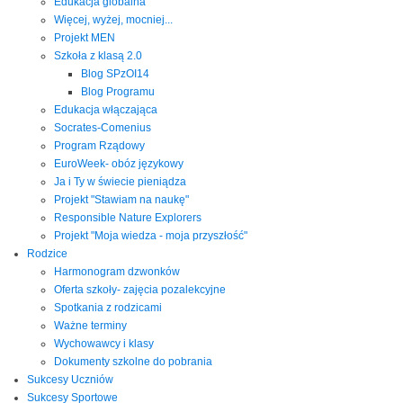
Edukacja globalna
Więcej, wyżej, mocniej...
Projekt MEN
Szkoła z klasą 2.0
Blog SPzOI14
Blog Programu
Edukacja włączająca
Socrates-Comenius
Program Rządowy
EuroWeek- obóz językowy
Ja i Ty w świecie pieniądza
Projekt "Stawiam na naukę"
Responsible Nature Explorers
Projekt "Moja wiedza - moja przyszłość"
Rodzice
Harmonogram dzwonków
Oferta szkoły- zajęcia pozalekcyjne
Spotkania z rodzicami
Ważne terminy
Wychowawcy i klasy
Dokumenty szkolne do pobrania
Sukcesy Uczniów
Sukcesy Sportowe