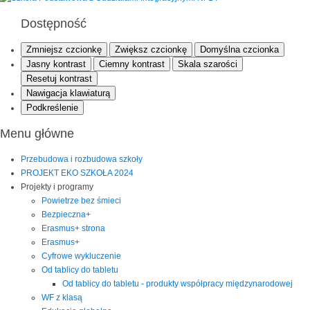
Dostępność
Zmniejsz czcionkę
Zwiększ czcionkę
Domyślna czcionka
Jasny kontrast
Ciemny kontrast
Skala szarości
Resetuj kontrast
Nawigacja klawiaturą
Podkreślenie
Menu główne
Przebudowa i rozbudowa szkoły
PROJEKT EKO SZKOŁA 2024
Projekty i programy
Powietrze bez śmieci
Bezpieczna+
Erasmus+ strona
Erasmus+
Cyfrowe wykluczenie
Od tablicy do tabletu
Od tablicy do tabletu - produkty współpracy międzynarodowej
WF z klasą