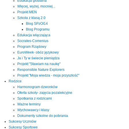
Edukacja globalna
Więcej, wyżej, mocniej...
Projekt MEN
Szkoła z klasą 2.0
Blog SPzOI14
Blog Programu
Edukacja włączająca
Socrates-Comenius
Program Rządowy
EuroWeek- obóz językowy
Ja i Ty w świecie pieniądza
Projekt "Stawiam na naukę"
Responsible Nature Explorers
Projekt "Moja wiedza - moja przyszłość"
Rodzice
Harmonogram dzwonków
Oferta szkoły- zajęcia pozalekcyjne
Spotkania z rodzicami
Ważne terminy
Wychowawcy i klasy
Dokumenty szkolne do pobrania
Sukcesy Uczniów
Sukcesy Sportowe