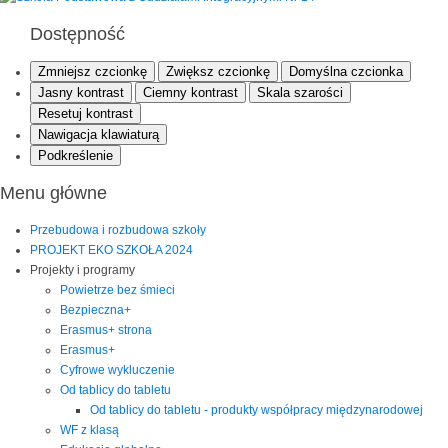
Dostępność
Zmniejsz czcionkę
Zwiększ czcionkę
Domyślna czcionka
Jasny kontrast
Ciemny kontrast
Skala szarości
Resetuj kontrast
Nawigacja klawiaturą
Podkreślenie
Menu główne
Przebudowa i rozbudowa szkoły
PROJEKT EKO SZKOŁA 2024
Projekty i programy
Powietrze bez śmieci
Bezpieczna+
Erasmus+ strona
Erasmus+
Cyfrowe wykluczenie
Od tablicy do tabletu
Od tablicy do tabletu - produkty współpracy międzynarodowej
WF z klasą