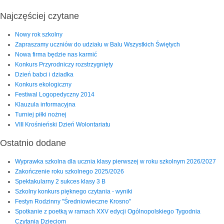
Najczęściej czytane
Nowy rok szkolny
Zapraszamy uczniów do udziału w Balu Wszystkich Świętych
Nowa firma będzie nas karmić
Konkurs Przyrodniczy rozstrzygnięty
Dzień babci i dziadka
Konkurs ekologiczny
Festiwal Logopedyczny 2014
Klauzula informacyjna
Turniej piłki nożnej
VIII Krośnieński Dzień Wolontariatu
Ostatnio dodane
Wyprawka szkolna dla ucznia klasy pierwszej w roku szkolnym 2026/2027
Zakończenie roku szkolnego 2025/2026
Spektakularny 2 sukces klasy 3 B
Szkolny konkurs pięknego czytania - wyniki
Festyn Rodzinny "Średniowieczne Krosno"
Spotkanie z poetką w ramach XXV edycji Ogólnopolskiego Tygodnia
Czytania Dzieciom