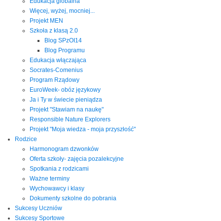
Edukacja globalna
Więcej, wyżej, mocniej...
Projekt MEN
Szkoła z klasą 2.0
Blog SPzOI14
Blog Programu
Edukacja włączająca
Socrates-Comenius
Program Rządowy
EuroWeek- obóz językowy
Ja i Ty w świecie pieniądza
Projekt "Stawiam na naukę"
Responsible Nature Explorers
Projekt "Moja wiedza - moja przyszłość"
Rodzice
Harmonogram dzwonków
Oferta szkoły- zajęcia pozalekcyjne
Spotkania z rodzicami
Ważne terminy
Wychowawcy i klasy
Dokumenty szkolne do pobrania
Sukcesy Uczniów
Sukcesy Sportowe