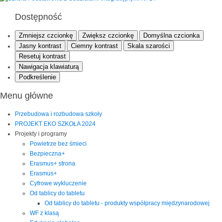
Dostępność
Zmniejsz czcionkę
Zwiększ czcionkę
Domyślna czcionka
Jasny kontrast
Ciemny kontrast
Skala szarości
Resetuj kontrast
Nawigacja klawiaturą
Podkreślenie
Menu główne
Przebudowa i rozbudowa szkoły
PROJEKT EKO SZKOŁA 2024
Projekty i programy
Powietrze bez śmieci
Bezpieczna+
Erasmus+ strona
Erasmus+
Cyfrowe wykluczenie
Od tablicy do tabletu
Od tablicy do tabletu - produkty współpracy międzynarodowej
WF z klasą