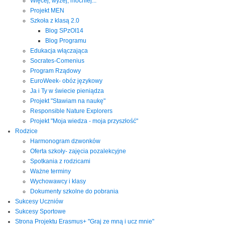
Więcej, wyżej, mocniej...
Projekt MEN
Szkoła z klasą 2.0
Blog SPzOI14
Blog Programu
Edukacja włączająca
Socrates-Comenius
Program Rządowy
EuroWeek- obóz językowy
Ja i Ty w świecie pieniądza
Projekt "Stawiam na naukę"
Responsible Nature Explorers
Projekt "Moja wiedza - moja przyszłość"
Rodzice
Harmonogram dzwonków
Oferta szkoły- zajęcia pozalekcyjne
Spotkania z rodzicami
Ważne terminy
Wychowawcy i klasy
Dokumenty szkolne do pobrania
Sukcesy Uczniów
Sukcesy Sportowe
Strona Projektu Erasmus+ "Graj ze mną i ucz mnie"