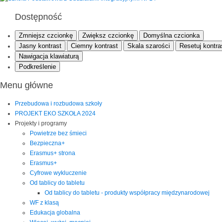
Dostępność
Zmniejsz czcionkę
Zwiększ czcionkę
Domyślna czcionka
Jasny kontrast
Ciemny kontrast
Skala szarości
Resetuj kontra
Nawigacja klawiaturą
Podkreślenie
Menu główne
Przebudowa i rozbudowa szkoły
PROJEKT EKO SZKOŁA 2024
Projekty i programy
Powietrze bez śmieci
Bezpieczna+
Erasmus+ strona
Erasmus+
Cyfrowe wykluczenie
Od tablicy do tabletu
Od tablicy do tabletu - produkty współpracy międzynarodowej
WF z klasą
Edukacja globalna