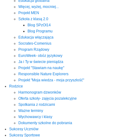
Edukacja globalna
Więcej, wyżej, mocniej...
Projekt MEN
Szkoła z klasą 2.0
Blog SPzOI14
Blog Programu
Edukacja włączająca
Socrates-Comenius
Program Rządowy
EuroWeek- obóz językowy
Ja i Ty w świecie pieniądza
Projekt "Stawiam na naukę"
Responsible Nature Explorers
Projekt "Moja wiedza - moja przyszłość"
Rodzice
Harmonogram dzwonków
Oferta szkoły- zajęcia pozalekcyjne
Spotkania z rodzicami
Ważne terminy
Wychowawcy i klasy
Dokumenty szkolne do pobrania
Sukcesy Uczniów
Sukcesy Sportowe