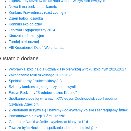
Zapraszamy uczniów do udziału w Balu Wszystkich Świętych
Nowa firma będzie nas karmić
Konkurs Przyrodniczy rozstrzygnięty
Dzień babci i dziadka
Konkurs ekologiczny
Festiwal Logopedyczny 2014
Klauzula informacyjna
Turniej piłki nożnej
VIII Krośnieński Dzień Wolontariatu
Ostatnio dodane
Wyprawka szkolna dla ucznia klasy pierwszej w roku szkolnym 2026/2027
Zakończenie roku szkolnego 2025/2026
Spektakularny 2 sukces klasy 3 B
Szkolny konkurs pięknego czytania - wyniki
Festyn Rodzinny "Średniowieczne Krosno"
Spotkanie z poetką w ramach XXV edycji Ogólnopolskiego Tygodnia
Czytania Dzieciom
Z Photonem uczymy się i bawimy - odkrywamy Polskę i segregujemy śmieci.
Podsumowanie akcji "Góra Grosza"
Generator Nauki w Jaśle - wycieczka klasy 1a i 1d
Zawsze być dzieckiem - spotkanie z bohaterami książek