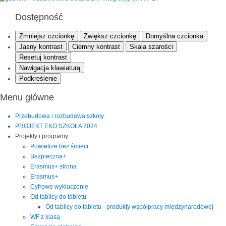
Dostępność
Zmniejsz czcionkę
Zwiększ czcionkę
Domyślna czcionka
Jasny kontrast
Ciemny kontrast
Skala szarości
Resetuj kontrast
Nawigacja klawiaturą
Podkreślenie
Menu główne
Przebudowa i rozbudowa szkoły
PROJEKT EKO SZKOŁA 2024
Projekty i programy
Powietrze bez śmieci
Bezpieczna+
Erasmus+ strona
Erasmus+
Cyfrowe wykluczenie
Od tablicy do tabletu
Od tablicy do tabletu - produkty współpracy międzynarodowej
WF z klasą