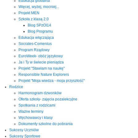
Edukacja globalna
Więcej, wyżej, mocniej...
Projekt MEN
Szkoła z klasą 2.0
Blog SPzOI14
Blog Programu
Edukacja włączająca
Socrates-Comenius
Program Rządowy
EuroWeek- obóz językowy
Ja i Ty w świecie pieniądza
Projekt "Stawiam na naukę"
Responsible Nature Explorers
Projekt "Moja wiedza - moja przyszłość"
Rodzice
Harmonogram dzwonków
Oferta szkoły- zajęcia pozalekcyjne
Spotkania z rodzicami
Ważne terminy
Wychowawcy i klasy
Dokumenty szkolne do pobrania
Sukcesy Uczniów
Sukcesy Sportowe