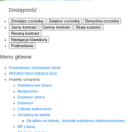
Dostępność
Zmniejsz czcionkę
Zwiększ czcionkę
Domyślna czcionka
Jasny kontrast
Ciemny kontrast
Skala szarości
Resetuj kontrast
Nawigacja klawiaturą
Podkreślenie
Menu główne
Przebudowa i rozbudowa szkoły
PROJEKT EKO SZKOŁA 2024
Projekty i programy
Powietrze bez śmieci
Bezpieczna+
Erasmus+ strona
Erasmus+
Cyfrowe wykluczenie
Od tablicy do tabletu
Od tablicy do tabletu - produkty współpracy międzynarodowej
WF z klasą