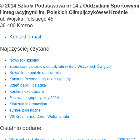
© 2014 Szkoła Podstawowa nr 14 z Oddziałami Sportowymi
i Integracyjnymi im. Polskich Olimpijczyków w Krośnie
ul. Wojska Polskiego 45
38-400 Krosno
Kontakt e-mail
Najczęściej czytane
Nowy rok szkolny
Zapraszamy uczniów do udziału w Balu Wszystkich Świętych
Nowa firma będzie nas karmić
Konkurs Przyrodniczy rozstrzygnięty
Dzień babci i dziadka
Konkurs ekologiczny
Festiwal Logopedyczny 2014
Klauzula informacyjna
Turniej piłki nożnej
VIII Krośnieński Dzień Wolontariatu
Ostatnio dodane
Wyprawka szkolna dla ucznia klasy pierwszej w roku szkolnym 2026/2027