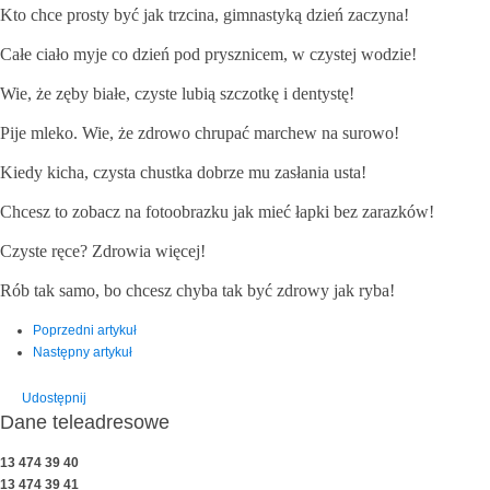
Kto chce prosty być jak trzcina, gimnastyką dzień zaczyna!
Całe ciało myje co dzień pod prysznicem, w czystej wodzie!
Wie, że zęby białe, czyste lubią szczotkę i dentystę!
Pije mleko. Wie, że zdrowo chrupać marchew na surowo!
Kiedy kicha, czysta chustka dobrze mu zasłania usta!
Chcesz to zobacz na fotoobrazku jak mieć łapki bez zarazków!
Czyste ręce? Zdrowia więcej!
Rób tak samo, bo chcesz chyba tak być zdrowy jak ryba!
Poprzedni artykuł
Następny artykuł
Udostępnij
Dane teleadresowe
13 474 39 40
13 474 39 41