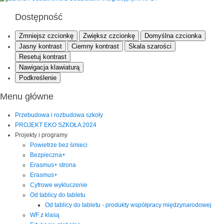
Dostępność
Zmniejsz czcionkę
Zwiększ czcionkę
Domyślna czcionka
Jasny kontrast
Ciemny kontrast
Skala szarości
Resetuj kontrast
Nawigacja klawiaturą
Podkreślenie
Menu główne
Przebudowa i rozbudowa szkoły
PROJEKT EKO SZKOŁA 2024
Projekty i programy
Powietrze bez śmieci
Bezpieczna+
Erasmus+ strona
Erasmus+
Cyfrowe wykluczenie
Od tablicy do tabletu
Od tablicy do tabletu - produkty współpracy międzynarodowej
WF z klasą