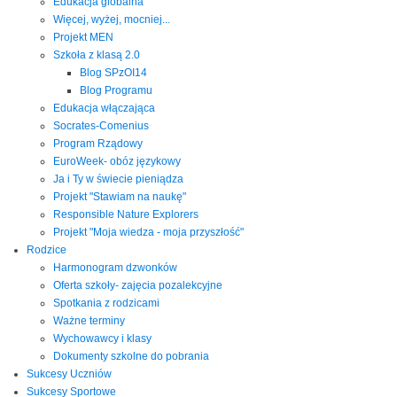
Edukacja globalna
Więcej, wyżej, mocniej...
Projekt MEN
Szkoła z klasą 2.0
Blog SPzOI14
Blog Programu
Edukacja włączająca
Socrates-Comenius
Program Rządowy
EuroWeek- obóz językowy
Ja i Ty w świecie pieniądza
Projekt "Stawiam na naukę"
Responsible Nature Explorers
Projekt "Moja wiedza - moja przyszłość"
Rodzice
Harmonogram dzwonków
Oferta szkoły- zajęcia pozalekcyjne
Spotkania z rodzicami
Ważne terminy
Wychowawcy i klasy
Dokumenty szkolne do pobrania
Sukcesy Uczniów
Sukcesy Sportowe