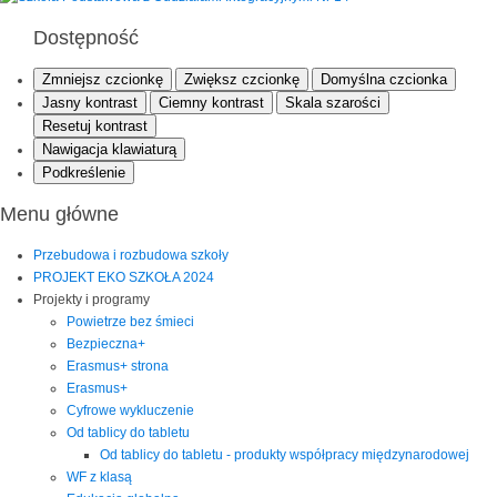
Dostępność
Zmniejsz czcionkę
Zwiększ czcionkę
Domyślna czcionka
Jasny kontrast
Ciemny kontrast
Skala szarości
Resetuj kontrast
Nawigacja klawiaturą
Podkreślenie
Menu główne
Przebudowa i rozbudowa szkoły
PROJEKT EKO SZKOŁA 2024
Projekty i programy
Powietrze bez śmieci
Bezpieczna+
Erasmus+ strona
Erasmus+
Cyfrowe wykluczenie
Od tablicy do tabletu
Od tablicy do tabletu - produkty współpracy międzynarodowej
WF z klasą