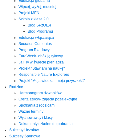
Edukacja globalna
Więcej, wyżej, mocniej...
Projekt MEN
Szkoła z klasą 2.0
Blog SPzOI14
Blog Programu
Edukacja włączająca
Socrates-Comenius
Program Rządowy
EuroWeek- obóz językowy
Ja i Ty w świecie pieniądza
Projekt "Stawiam na naukę"
Responsible Nature Explorers
Projekt "Moja wiedza - moja przyszłość"
Rodzice
Harmonogram dzwonków
Oferta szkoły- zajęcia pozalekcyjne
Spotkania z rodzicami
Ważne terminy
Wychowawcy i klasy
Dokumenty szkolne do pobrania
Sukcesy Uczniów
Sukcesy Sportowe