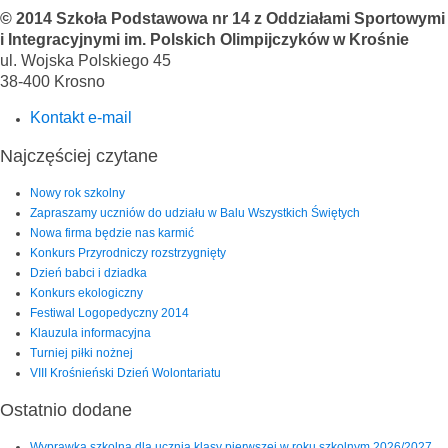
© 2014 Szkoła Podstawowa nr 14 z Oddziałami Sportowymi
i Integracyjnymi im. Polskich Olimpijczyków w Krośnie
ul. Wojska Polskiego 45
38-400 Krosno
Kontakt e-mail
Najczęściej czytane
Nowy rok szkolny
Zapraszamy uczniów do udziału w Balu Wszystkich Świętych
Nowa firma będzie nas karmić
Konkurs Przyrodniczy rozstrzygnięty
Dzień babci i dziadka
Konkurs ekologiczny
Festiwal Logopedyczny 2014
Klauzula informacyjna
Turniej piłki nożnej
VIII Krośnieński Dzień Wolontariatu
Ostatnio dodane
Wyprawka szkolna dla ucznia klasy pierwszej w roku szkolnym 2026/2027