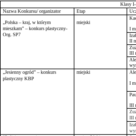
Klasy I- 
Nazwa Konkursu/ organizator
Etap
Ucz
Ka
„Polska – kraj, w którym
miejski
mieszkam” – konkurs plastyczny-
I m
Org. SP7
Iza
II 
Zu
III
Ale
wyr
„Jesienny ogród” – konkurs
miejski
Ale
plastyczny KBP
I m
Pau
III
Zuz
III
Iza
wyr