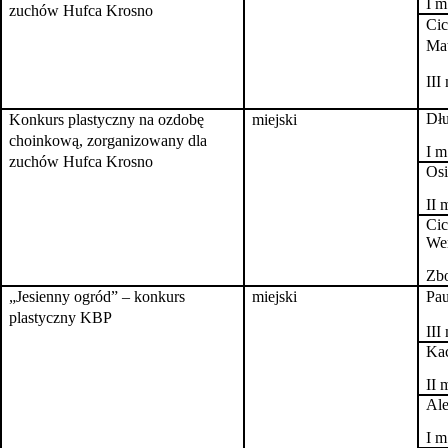
I m
zuchów Hufca Krosno
Cic
Mat
III
Dłu
Konkurs plastyczny na ozdobę
miejski
choinkową, zorganizowany dla
I m
zuchów Hufca Krosno
Os
II 
Cic
Wer
Zbo
„Jesienny ogród” – konkurs
miejski
Pau
plastyczny KBP
III
Ka
II 
Ale
I m