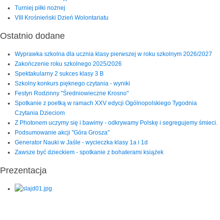
Turniej piłki nożnej
VIII Krośnieński Dzień Wolontariatu
Ostatnio dodane
Wyprawka szkolna dla ucznia klasy pierwszej w roku szkolnym 2026/2027
Zakończenie roku szkolnego 2025/2026
Spektakularny 2 sukces klasy 3 B
Szkolny konkurs pięknego czytania - wyniki
Festyn Rodzinny "Średniowieczne Krosno"
Spotkanie z poetką w ramach XXV edycji Ogólnopolskiego Tygodnia
Czytania Dzieciom
Z Photonem uczymy się i bawimy - odkrywamy Polskę i segregujemy śmieci.
Podsumowanie akcji "Góra Grosza"
Generator Nauki w Jaśle - wycieczka klasy 1a i 1d
Zawsze być dzieckiem - spotkanie z bohaterami książek
Prezentacja