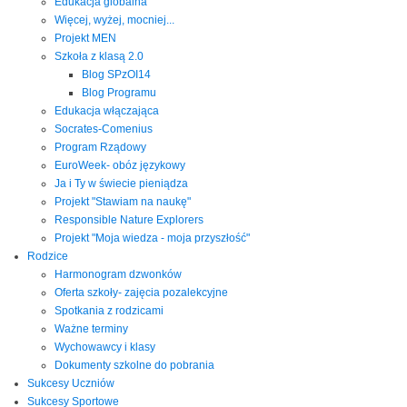
Edukacja globalna
Więcej, wyżej, mocniej...
Projekt MEN
Szkoła z klasą 2.0
Blog SPzOI14
Blog Programu
Edukacja włączająca
Socrates-Comenius
Program Rządowy
EuroWeek- obóz językowy
Ja i Ty w świecie pieniądza
Projekt "Stawiam na naukę"
Responsible Nature Explorers
Projekt "Moja wiedza - moja przyszłość"
Rodzice
Harmonogram dzwonków
Oferta szkoły- zajęcia pozalekcyjne
Spotkania z rodzicami
Ważne terminy
Wychowawcy i klasy
Dokumenty szkolne do pobrania
Sukcesy Uczniów
Sukcesy Sportowe