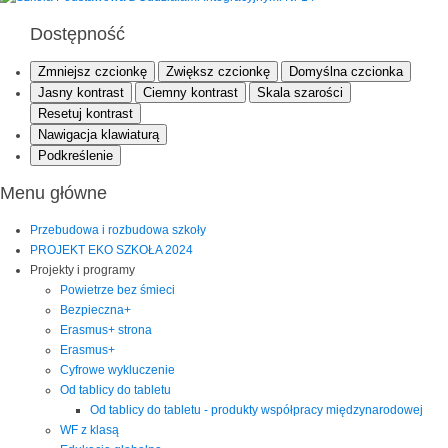
Dostępność
Zmniejsz czcionkę
Zwiększ czcionkę
Domyślna czcionka
Jasny kontrast
Ciemny kontrast
Skala szarości
Resetuj kontrast
Nawigacja klawiaturą
Podkreślenie
Menu główne
Przebudowa i rozbudowa szkoły
PROJEKT EKO SZKOŁA 2024
Projekty i programy
Powietrze bez śmieci
Bezpieczna+
Erasmus+ strona
Erasmus+
Cyfrowe wykluczenie
Od tablicy do tabletu
Od tablicy do tabletu - produkty współpracy międzynarodowej
WF z klasą