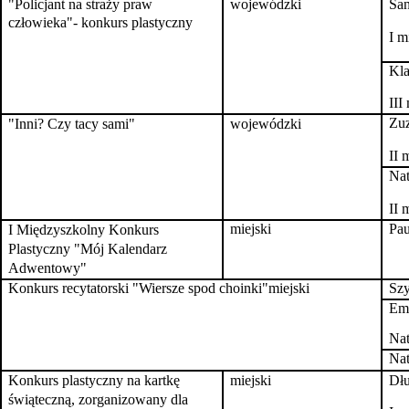
"Policjant na straży praw
wojewódzki
San
człowieka"- konkurs plastyczny
I m
Kla
III
Zuz
"Inni? Czy tacy sami"
wojewódzki
II 
Nat
II 
miejski
Pau
I Międzyszkolny Konkurs
Plastyczny
"Mój Kalendarz
Adwentowy"
Konkurs recytatorski "Wiersze spod choinki"
miejski
Szy
Emi
Nat
Nat
Konkurs plastyczny na kartkę
miejski
Dł
świąteczną, zorganizowany dla