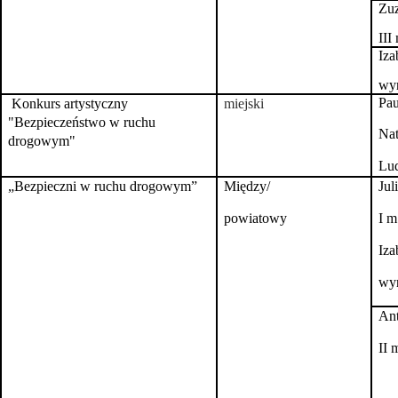
Zuz
III
Iza
wyr
Pau
Konkurs artystyczny
miejski
"Bezpieczeństwo w ruchu
Nat
drogowym"
Lud
„Bezpieczni w ruchu drogowym”
Między/
Jul
powiatowy
I m
Iza
wyr
An
II 