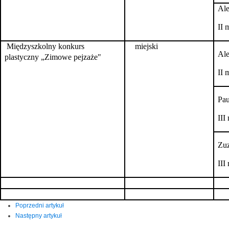
Ale
II 
Międzyszkolny konkurs
miejski
Al
plastyczny „Zimowe pejzaże"
II 
Pau
III
Zuz
III
Poprzedni artykuł
Następny artykuł