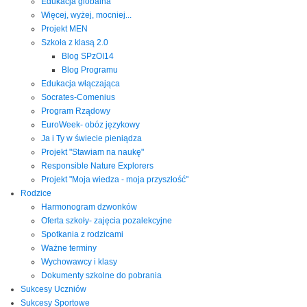
Edukacja globalna
Więcej, wyżej, mocniej...
Projekt MEN
Szkoła z klasą 2.0
Blog SPzOI14
Blog Programu
Edukacja włączająca
Socrates-Comenius
Program Rządowy
EuroWeek- obóz językowy
Ja i Ty w świecie pieniądza
Projekt "Stawiam na naukę"
Responsible Nature Explorers
Projekt "Moja wiedza - moja przyszłość"
Rodzice
Harmonogram dzwonków
Oferta szkoły- zajęcia pozalekcyjne
Spotkania z rodzicami
Ważne terminy
Wychowawcy i klasy
Dokumenty szkolne do pobrania
Sukcesy Uczniów
Sukcesy Sportowe