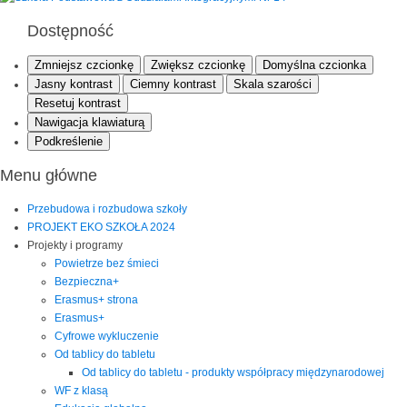
Dostępność
Zmniejsz czcionkę
Zwiększ czcionkę
Domyślna czcionka
Jasny kontrast
Ciemny kontrast
Skala szarości
Resetuj kontrast
Nawigacja klawiaturą
Podkreślenie
Menu główne
Przebudowa i rozbudowa szkoły
PROJEKT EKO SZKOŁA 2024
Projekty i programy
Powietrze bez śmieci
Bezpieczna+
Erasmus+ strona
Erasmus+
Cyfrowe wykluczenie
Od tablicy do tabletu
Od tablicy do tabletu - produkty współpracy międzynarodowej
WF z klasą