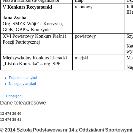
Nazwa Konkursu/ organizator
Etap
Ucz
rejonowy
Jul
V Konkurs Recytatorski
III
Jana Zycha
Org. SMZK Wójt G. Korczyna,
GOK, GBP w Korczynie
XVI Powiatowy Konkurs Pieśni i
powiatowy
Sz
Poezji Patriotycznej
Kat
wyr
Międzyszkolny Konkurs Literacki
miejski
Ma
„List do Korczaka” – org. SP6
Na
Poprzedni artykuł
Następny artykuł
Udostępnij
Dane teleadresowe
13 474 39 40
13 474 39 41
© 2014 Szkoła Podstawowa nr 14 z Oddziałami Sportowymi