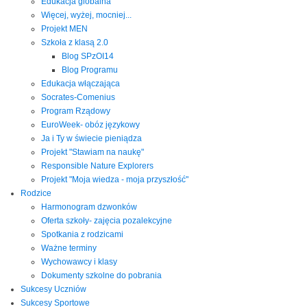
Edukacja globalna
Więcej, wyżej, mocniej...
Projekt MEN
Szkoła z klasą 2.0
Blog SPzOI14
Blog Programu
Edukacja włączająca
Socrates-Comenius
Program Rządowy
EuroWeek- obóz językowy
Ja i Ty w świecie pieniądza
Projekt "Stawiam na naukę"
Responsible Nature Explorers
Projekt "Moja wiedza - moja przyszłość"
Rodzice
Harmonogram dzwonków
Oferta szkoły- zajęcia pozalekcyjne
Spotkania z rodzicami
Ważne terminy
Wychowawcy i klasy
Dokumenty szkolne do pobrania
Sukcesy Uczniów
Sukcesy Sportowe