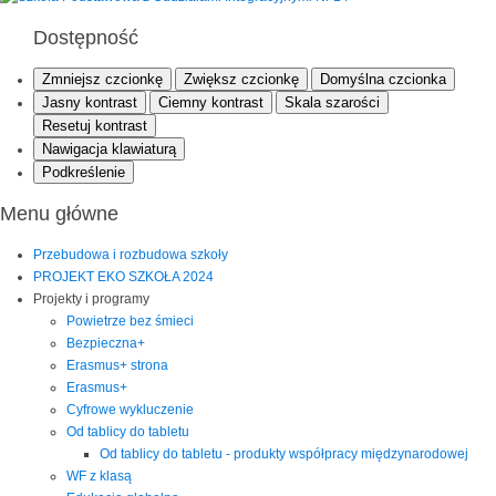
Dostępność
Zmniejsz czcionkę
Zwiększ czcionkę
Domyślna czcionka
Jasny kontrast
Ciemny kontrast
Skala szarości
Resetuj kontrast
Nawigacja klawiaturą
Podkreślenie
Menu główne
Przebudowa i rozbudowa szkoły
PROJEKT EKO SZKOŁA 2024
Projekty i programy
Powietrze bez śmieci
Bezpieczna+
Erasmus+ strona
Erasmus+
Cyfrowe wykluczenie
Od tablicy do tabletu
Od tablicy do tabletu - produkty współpracy międzynarodowej
WF z klasą