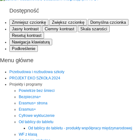
Dostępność
Zmniejsz czcionkę
Zwiększ czcionkę
Domyślna czcionka
Jasny kontrast
Ciemny kontrast
Skala szarości
Resetuj kontrast
Nawigacja klawiaturą
Podkreślenie
Menu główne
Przebudowa i rozbudowa szkoły
PROJEKT EKO SZKOŁA 2024
Projekty i programy
Powietrze bez śmieci
Bezpieczna+
Erasmus+ strona
Erasmus+
Cyfrowe wykluczenie
Od tablicy do tabletu
Od tablicy do tabletu - produkty współpracy międzynarodowej
WF z klasą