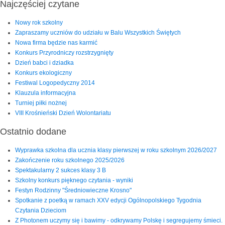
Najczęściej czytane
Nowy rok szkolny
Zapraszamy uczniów do udziału w Balu Wszystkich Świętych
Nowa firma będzie nas karmić
Konkurs Przyrodniczy rozstrzygnięty
Dzień babci i dziadka
Konkurs ekologiczny
Festiwal Logopedyczny 2014
Klauzula informacyjna
Turniej piłki nożnej
VIII Krośnieński Dzień Wolontariatu
Ostatnio dodane
Wyprawka szkolna dla ucznia klasy pierwszej w roku szkolnym 2026/2027
Zakończenie roku szkolnego 2025/2026
Spektakularny 2 sukces klasy 3 B
Szkolny konkurs pięknego czytania - wyniki
Festyn Rodzinny "Średniowieczne Krosno"
Spotkanie z poetką w ramach XXV edycji Ogólnopolskiego Tygodnia
Czytania Dzieciom
Z Photonem uczymy się i bawimy - odkrywamy Polskę i segregujemy śmieci.