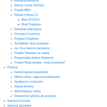
Edukacja globalna
Więcej, wyżej, mocniej...
Projekt MEN
Szkoła z klasą 2.0
Blog SPzOI14
Blog Programu
Edukacja włączająca
Socrates-Comenius
Program Rządowy
EuroWeek- obóz językowy
Ja i Ty w świecie pieniądza
Projekt "Stawiam na naukę"
Responsible Nature Explorers
Projekt "Moja wiedza - moja przyszłość"
Rodzice
Harmonogram dzwonków
Oferta szkoły- zajęcia pozalekcyjne
Spotkania z rodzicami
Ważne terminy
Wychowawcy i klasy
Dokumenty szkolne do pobrania
Sukcesy Uczniów
Sukcesy Sportowe