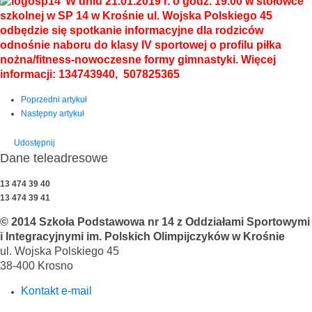
W dniu 21.01.2019 r. o godz. 19.00 w stołówce
szkolnej w SP 14 w Krośnie ul. Wojska Polskiego 45
odbędzie się spotkanie informacyjne dla rodziców
odnośnie naboru do klasy IV sportowej o profilu piłka
nożna/fitness-nowoczesne formy gimnastyki. Więcej
informacji: 134743940, 507825365
Poprzedni artykuł
Następny artykuł
Udostępnij
Dane teleadresowe
13 474 39 40
13 474 39 41
© 2014 Szkoła Podstawowa nr 14 z Oddziałami Sportowymi
i Integracyjnymi im. Polskich Olimpijczyków w Krośnie
ul. Wojska Polskiego 45
38-400 Krosno
Kontakt e-mail