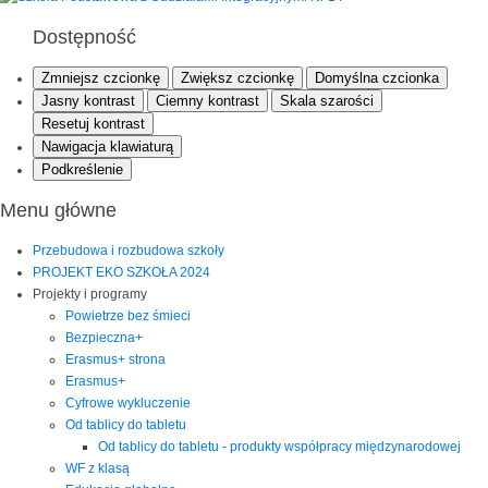
Dostępność
Zmniejsz czcionkę
Zwiększ czcionkę
Domyślna czcionka
Jasny kontrast
Ciemny kontrast
Skala szarości
Resetuj kontrast
Nawigacja klawiaturą
Podkreślenie
Menu główne
Przebudowa i rozbudowa szkoły
PROJEKT EKO SZKOŁA 2024
Projekty i programy
Powietrze bez śmieci
Bezpieczna+
Erasmus+ strona
Erasmus+
Cyfrowe wykluczenie
Od tablicy do tabletu
Od tablicy do tabletu - produkty współpracy międzynarodowej
WF z klasą