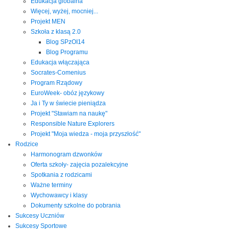
Edukacja globalna
Więcej, wyżej, mocniej...
Projekt MEN
Szkoła z klasą 2.0
Blog SPzOI14
Blog Programu
Edukacja włączająca
Socrates-Comenius
Program Rządowy
EuroWeek- obóz językowy
Ja i Ty w świecie pieniądza
Projekt "Stawiam na naukę"
Responsible Nature Explorers
Projekt "Moja wiedza - moja przyszłość"
Rodzice
Harmonogram dzwonków
Oferta szkoły- zajęcia pozalekcyjne
Spotkania z rodzicami
Ważne terminy
Wychowawcy i klasy
Dokumenty szkolne do pobrania
Sukcesy Uczniów
Sukcesy Sportowe