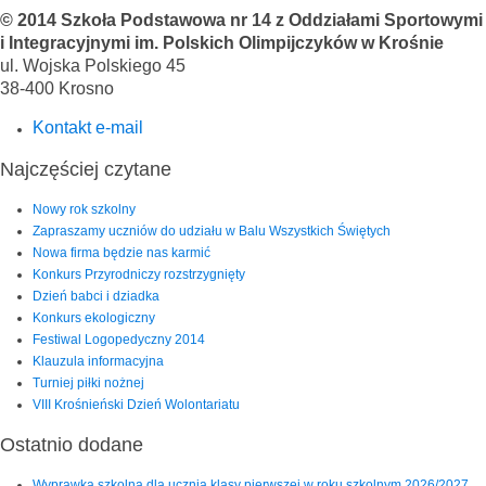
© 2014 Szkoła Podstawowa nr 14 z Oddziałami Sportowymi
i Integracyjnymi im. Polskich Olimpijczyków w Krośnie
ul. Wojska Polskiego 45
38-400 Krosno
Kontakt e-mail
Najczęściej czytane
Nowy rok szkolny
Zapraszamy uczniów do udziału w Balu Wszystkich Świętych
Nowa firma będzie nas karmić
Konkurs Przyrodniczy rozstrzygnięty
Dzień babci i dziadka
Konkurs ekologiczny
Festiwal Logopedyczny 2014
Klauzula informacyjna
Turniej piłki nożnej
VIII Krośnieński Dzień Wolontariatu
Ostatnio dodane
Wyprawka szkolna dla ucznia klasy pierwszej w roku szkolnym 2026/2027