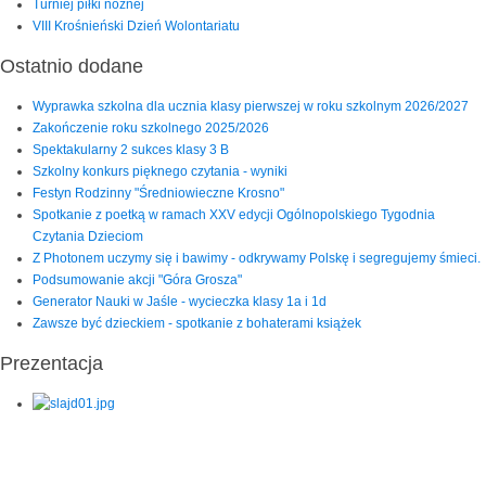
Turniej piłki nożnej
VIII Krośnieński Dzień Wolontariatu
Ostatnio dodane
Wyprawka szkolna dla ucznia klasy pierwszej w roku szkolnym 2026/2027
Zakończenie roku szkolnego 2025/2026
Spektakularny 2 sukces klasy 3 B
Szkolny konkurs pięknego czytania - wyniki
Festyn Rodzinny "Średniowieczne Krosno"
Spotkanie z poetką w ramach XXV edycji Ogólnopolskiego Tygodnia
Czytania Dzieciom
Z Photonem uczymy się i bawimy - odkrywamy Polskę i segregujemy śmieci.
Podsumowanie akcji "Góra Grosza"
Generator Nauki w Jaśle - wycieczka klasy 1a i 1d
Zawsze być dzieckiem - spotkanie z bohaterami książek
Prezentacja