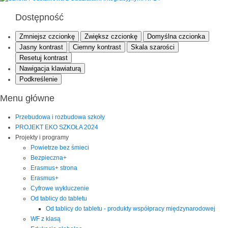
Dostępność
Zmniejsz czcionkę
Zwiększ czcionkę
Domyślna czcionka
Jasny kontrast
Ciemny kontrast
Skala szarości
Resetuj kontrast
Nawigacja klawiaturą
Podkreślenie
Menu główne
Przebudowa i rozbudowa szkoły
PROJEKT EKO SZKOŁA 2024
Projekty i programy
Powietrze bez śmieci
Bezpieczna+
Erasmus+ strona
Erasmus+
Cyfrowe wykluczenie
Od tablicy do tabletu
Od tablicy do tabletu - produkty współpracy międzynarodowej
WF z klasą