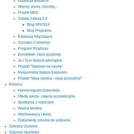
Edukacja globalna
Więcej, wyżej, mocniej...
Projekt MEN
Szkoła z klasą 2.0
Blog SPzOI14
Blog Programu
Edukacja włączająca
Socrates-Comenius
Program Rządowy
EuroWeek- obóz językowy
Ja i Ty w świecie pieniądza
Projekt "Stawiam na naukę"
Responsible Nature Explorers
Projekt "Moja wiedza - moja przyszłość"
Rodzice
Harmonogram dzwonków
Oferta szkoły- zajęcia pozalekcyjne
Spotkania z rodzicami
Ważne terminy
Wychowawcy i klasy
Dokumenty szkolne do pobrania
Sukcesy Uczniów
Sukcesy Sportowe