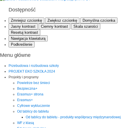
Dostępność
Zmniejsz czcionkę
Zwiększ czcionkę
Domyślna czcionka
Jasny kontrast
Ciemny kontrast
Skala szarości
Resetuj kontrast
Nawigacja klawiaturą
Podkreślenie
Menu główne
Przebudowa i rozbudowa szkoły
PROJEKT EKO SZKOŁA 2024
Projekty i programy
Powietrze bez śmieci
Bezpieczna+
Erasmus+ strona
Erasmus+
Cyfrowe wykluczenie
Od tablicy do tabletu
Od tablicy do tabletu - produkty współpracy międzynarodowej
WF z klasą