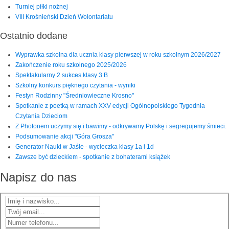
Turniej piłki nożnej
VIII Krośnieński Dzień Wolontariatu
Ostatnio dodane
Wyprawka szkolna dla ucznia klasy pierwszej w roku szkolnym 2026/2027
Zakończenie roku szkolnego 2025/2026
Spektakularny 2 sukces klasy 3 B
Szkolny konkurs pięknego czytania - wyniki
Festyn Rodzinny "Średniowieczne Krosno"
Spotkanie z poetką w ramach XXV edycji Ogólnopolskiego Tygodnia
Czytania Dzieciom
Z Photonem uczymy się i bawimy - odkrywamy Polskę i segregujemy śmieci.
Podsumowanie akcji "Góra Grosza"
Generator Nauki w Jaśle - wycieczka klasy 1a i 1d
Zawsze być dzieckiem - spotkanie z bohaterami książek
Napisz do nas