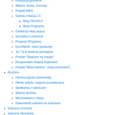
Edukacja globalna
Więcej, wyżej, mocniej...
Projekt MEN
Szkoła z klasą 2.0
Blog SPzOI14
Blog Programu
Edukacja włączająca
Socrates-Comenius
Program Rządowy
EuroWeek- obóz językowy
Ja i Ty w świecie pieniądza
Projekt "Stawiam na naukę"
Responsible Nature Explorers
Projekt "Moja wiedza - moja przyszłość"
Rodzice
Harmonogram dzwonków
Oferta szkoły- zajęcia pozalekcyjne
Spotkania z rodzicami
Ważne terminy
Wychowawcy i klasy
Dokumenty szkolne do pobrania
Sukcesy Uczniów
Sukcesy Sportowe