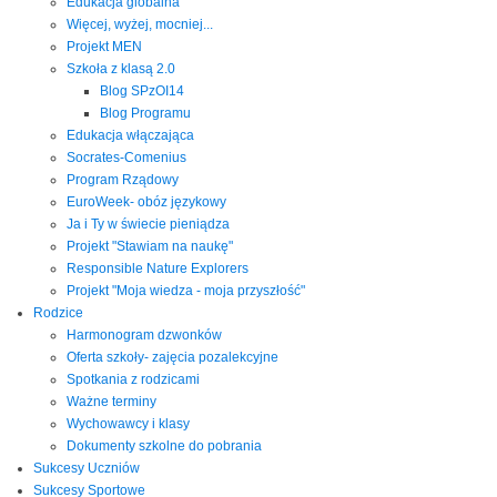
Edukacja globalna
Więcej, wyżej, mocniej...
Projekt MEN
Szkoła z klasą 2.0
Blog SPzOI14
Blog Programu
Edukacja włączająca
Socrates-Comenius
Program Rządowy
EuroWeek- obóz językowy
Ja i Ty w świecie pieniądza
Projekt "Stawiam na naukę"
Responsible Nature Explorers
Projekt "Moja wiedza - moja przyszłość"
Rodzice
Harmonogram dzwonków
Oferta szkoły- zajęcia pozalekcyjne
Spotkania z rodzicami
Ważne terminy
Wychowawcy i klasy
Dokumenty szkolne do pobrania
Sukcesy Uczniów
Sukcesy Sportowe