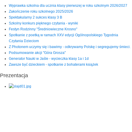
Wyprawka szkolna dla ucznia klasy pierwszej w roku szkolnym 2026/2027
Zakończenie roku szkolnego 2025/2026
Spektakularny 2 sukces klasy 3 B
Szkolny konkurs pięknego czytania - wyniki
Festyn Rodzinny "Średniowieczne Krosno"
Spotkanie z poetką w ramach XXV edycji Ogólnopolskiego Tygodnia
Czytania Dzieciom
Z Photonem uczymy się i bawimy - odkrywamy Polskę i segregujemy śmieci.
Podsumowanie akcji "Góra Grosza"
Generator Nauki w Jaśle - wycieczka klasy 1a i 1d
Zawsze być dzieckiem - spotkanie z bohaterami książek
Prezentacja