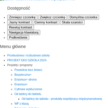
Dostępność
Zmniejsz czcionkę
Zwiększ czcionkę
Domyślna czcionka
Jasny kontrast
Ciemny kontrast
Skala szarości
Resetuj kontrast
Nawigacja klawiaturą
Podkreślenie
Menu główne
Przebudowa i rozbudowa szkoły
PROJEKT EKO SZKOŁA 2024
Projekty i programy
Powietrze bez śmieci
Bezpieczna+
Erasmus+ strona
Erasmus+
Cyfrowe wykluczenie
Od tablicy do tabletu
Od tablicy do tabletu - produkty współpracy międzynarodowej
WF z klasą