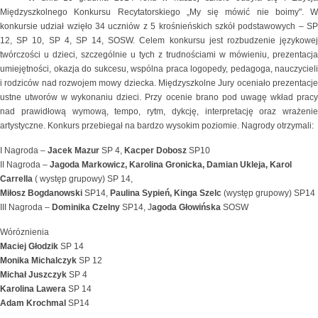
Międzyszkolnego Konkursu Recytatorskiego „My się mówić nie boimy". W
konkursie udział wzięło 34 uczniów z 5 krośnieńskich szkół podstawowych – SP
12, SP 10, SP 4, SP 14, SOSW. Celem konkursu jest rozbudzenie językowej
twórczości u dzieci, szczególnie u tych z trudnościami w mówieniu, prezentacja
umiejętności, okazja do sukcesu, wspólna praca logopedy, pedagoga, nauczycieli
i rodziców nad rozwojem mowy dziecka. Międzyszkolne Jury oceniało prezentacje
ustne utworów w wykonaniu dzieci. Przy ocenie brano pod uwagę wkład pracy
nad prawidłową wymową, tempo, rytm, dykcję, interpretację oraz wrażenie
artystyczne. Konkurs przebiegał na bardzo wysokim poziomie. Nagrody otrzymali:
I Nagroda –
Jacek Mazur
SP 4,
Kacper Dobosz
SP10
II Nagroda –
Jagoda Markowicz, Karolina Gronicka, Damian Ukleja, Karol
Carrella
( występ grupowy) SP 14,
Miłosz Bogdanowski
SP14,
Paulina Sypień, Kinga Szelc
(występ grupowy) SP14
III Nagroda –
Dominika Czelny
SP14, J
agoda Głowińska
SOSW
Wóróznienia
Maciej Głodzik
SP 14
Monika Michalczyk
SP 12
Michał Juszczyk
SP 4
Karolina Lawera
SP 14
Adam Krochmal
SP14