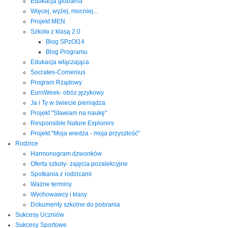
Edukacja globalna
Więcej, wyżej, mocniej...
Projekt MEN
Szkoła z klasą 2.0
Blog SPzOI14
Blog Programu
Edukacja włączająca
Socrates-Comenius
Program Rządowy
EuroWeek- obóz językowy
Ja i Ty w świecie pieniądza
Projekt "Stawiam na naukę"
Responsible Nature Explorers
Projekt "Moja wiedza - moja przyszłość"
Rodzice
Harmonogram dzwonków
Oferta szkoły- zajęcia pozalekcyjne
Spotkania z rodzicami
Ważne terminy
Wychowawcy i klasy
Dokumenty szkolne do pobrania
Sukcesy Uczniów
Sukcesy Sportowe