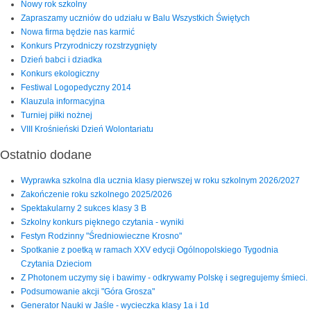
Nowy rok szkolny
Zapraszamy uczniów do udziału w Balu Wszystkich Świętych
Nowa firma będzie nas karmić
Konkurs Przyrodniczy rozstrzygnięty
Dzień babci i dziadka
Konkurs ekologiczny
Festiwal Logopedyczny 2014
Klauzula informacyjna
Turniej piłki nożnej
VIII Krośnieński Dzień Wolontariatu
Ostatnio dodane
Wyprawka szkolna dla ucznia klasy pierwszej w roku szkolnym 2026/2027
Zakończenie roku szkolnego 2025/2026
Spektakularny 2 sukces klasy 3 B
Szkolny konkurs pięknego czytania - wyniki
Festyn Rodzinny "Średniowieczne Krosno"
Spotkanie z poetką w ramach XXV edycji Ogólnopolskiego Tygodnia
Czytania Dzieciom
Z Photonem uczymy się i bawimy - odkrywamy Polskę i segregujemy śmieci.
Podsumowanie akcji "Góra Grosza"
Generator Nauki w Jaśle - wycieczka klasy 1a i 1d