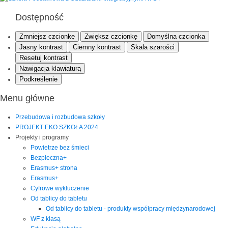
Dostępność
Zmniejsz czcionkę
Zwiększ czcionkę
Domyślna czcionka
Jasny kontrast
Ciemny kontrast
Skala szarości
Resetuj kontrast
Nawigacja klawiaturą
Podkreślenie
Menu główne
Przebudowa i rozbudowa szkoły
PROJEKT EKO SZKOŁA 2024
Projekty i programy
Powietrze bez śmieci
Bezpieczna+
Erasmus+ strona
Erasmus+
Cyfrowe wykluczenie
Od tablicy do tabletu
Od tablicy do tabletu - produkty współpracy międzynarodowej
WF z klasą