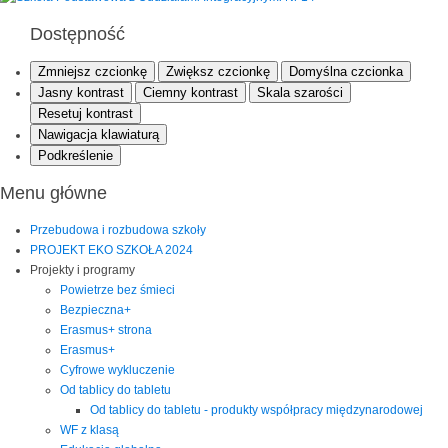
Dostępność
Zmniejsz czcionkę
Zwiększ czcionkę
Domyślna czcionka
Jasny kontrast
Ciemny kontrast
Skala szarości
Resetuj kontrast
Nawigacja klawiaturą
Podkreślenie
Menu główne
Przebudowa i rozbudowa szkoły
PROJEKT EKO SZKOŁA 2024
Projekty i programy
Powietrze bez śmieci
Bezpieczna+
Erasmus+ strona
Erasmus+
Cyfrowe wykluczenie
Od tablicy do tabletu
Od tablicy do tabletu - produkty współpracy międzynarodowej
WF z klasą