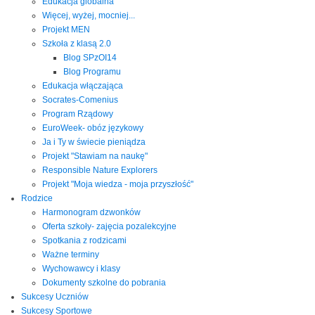
Edukacja globalna
Więcej, wyżej, mocniej...
Projekt MEN
Szkoła z klasą 2.0
Blog SPzOI14
Blog Programu
Edukacja włączająca
Socrates-Comenius
Program Rządowy
EuroWeek- obóz językowy
Ja i Ty w świecie pieniądza
Projekt "Stawiam na naukę"
Responsible Nature Explorers
Projekt "Moja wiedza - moja przyszłość"
Rodzice
Harmonogram dzwonków
Oferta szkoły- zajęcia pozalekcyjne
Spotkania z rodzicami
Ważne terminy
Wychowawcy i klasy
Dokumenty szkolne do pobrania
Sukcesy Uczniów
Sukcesy Sportowe