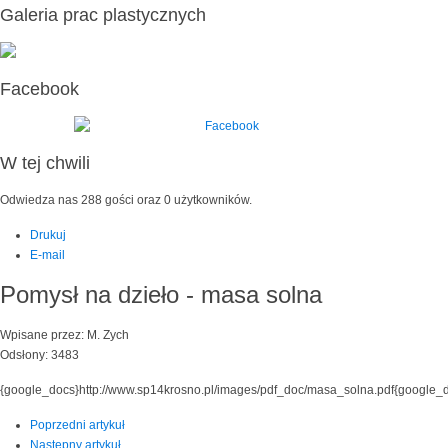
Galeria prac plastycznych
Facebook
W tej chwili
Odwiedza nas 288 gości oraz 0 użytkowników.
Drukuj
E-mail
Pomysł na dzieło - masa solna
Wpisane przez: M. Zych
Odsłony: 3483
{google_docs}http://www.sp14krosno.pl/images/pdf_doc/masa_solna.pdf{google_
Poprzedni artykuł
Następny artykuł