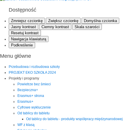
Dostępność
Zmniejsz czcionkę
Zwiększ czcionkę
Domyślna czcionka
Jasny kontrast
Ciemny kontrast
Skala szarości
Resetuj kontrast
Nawigacja klawiaturą
Podkreślenie
Menu główne
Przebudowa i rozbudowa szkoły
PROJEKT EKO SZKOŁA 2024
Projekty i programy
Powietrze bez śmieci
Bezpieczna+
Erasmus+ strona
Erasmus+
Cyfrowe wykluczenie
Od tablicy do tabletu
Od tablicy do tabletu - produkty współpracy międzynarodowej
WF z klasą