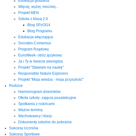
Edukacja globalna
Więcej, wyżej, mocniej...
Projekt MEN
Szkoła z klasą 2.0
Blog SPzOI14
Blog Programu
Edukacja włączająca
Socrates-Comenius
Program Rządowy
EuroWeek- obóz językowy
Ja i Ty w świecie pieniądza
Projekt "Stawiam na naukę"
Responsible Nature Explorers
Projekt "Moja wiedza - moja przyszłość"
Rodzice
Harmonogram dzwonków
Oferta szkoły- zajęcia pozalekcyjne
Spotkania z rodzicami
Ważne terminy
Wychowawcy i klasy
Dokumenty szkolne do pobrania
Sukcesy Uczniów
Sukcesy Sportowe