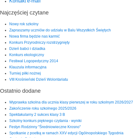
Kontakt e-mail
Najczęściej czytane
Nowy rok szkolny
Zapraszamy uczniów do udziału w Balu Wszystkich Świętych
Nowa firma będzie nas karmić
Konkurs Przyrodniczy rozstrzygnięty
Dzień babci i dziadka
Konkurs ekologiczny
Festiwal Logopedyczny 2014
Klauzula informacyjna
Turniej piłki nożnej
VIII Krośnieński Dzień Wolontariatu
Ostatnio dodane
Wyprawka szkolna dla ucznia klasy pierwszej w roku szkolnym 2026/2027
Zakończenie roku szkolnego 2025/2026
Spektakularny 2 sukces klasy 3 B
Szkolny konkurs pięknego czytania - wyniki
Festyn Rodzinny "Średniowieczne Krosno"
Spotkanie z poetką w ramach XXV edycji Ogólnopolskiego Tygodnia