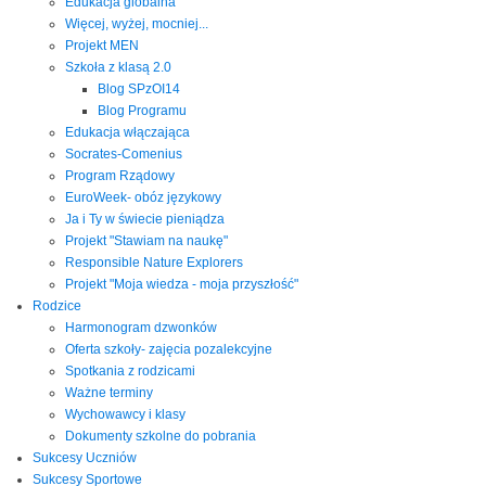
Edukacja globalna
Więcej, wyżej, mocniej...
Projekt MEN
Szkoła z klasą 2.0
Blog SPzOI14
Blog Programu
Edukacja włączająca
Socrates-Comenius
Program Rządowy
EuroWeek- obóz językowy
Ja i Ty w świecie pieniądza
Projekt "Stawiam na naukę"
Responsible Nature Explorers
Projekt "Moja wiedza - moja przyszłość"
Rodzice
Harmonogram dzwonków
Oferta szkoły- zajęcia pozalekcyjne
Spotkania z rodzicami
Ważne terminy
Wychowawcy i klasy
Dokumenty szkolne do pobrania
Sukcesy Uczniów
Sukcesy Sportowe