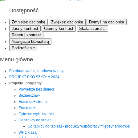
Dostępność
Zmniejsz czcionkę
Zwiększ czcionkę
Domyślna czcionka
Jasny kontrast
Ciemny kontrast
Skala szarości
Resetuj kontrast
Nawigacja klawiaturą
Podkreślenie
Menu główne
Przebudowa i rozbudowa szkoły
PROJEKT EKO SZKOŁA 2024
Projekty i programy
Powietrze bez śmieci
Bezpieczna+
Erasmus+ strona
Erasmus+
Cyfrowe wykluczenie
Od tablicy do tabletu
Od tablicy do tabletu - produkty współpracy międzynarodowej
WF z klasą