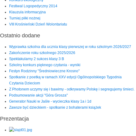
Festiwal Logopedyczny 2014
Klauzula informacyjna
Turniej piłki nożnej
VIII Krośnieński Dzień Wolontariatu
Ostatnio dodane
Wyprawka szkolna dla ucznia klasy pierwszej w roku szkolnym 2026/2027
Zakończenie roku szkolnego 2025/2026
Spektakularny 2 sukces klasy 3 B
Szkolny konkurs pięknego czytania - wyniki
Festyn Rodzinny "Średniowieczne Krosno"
Spotkanie z poetką w ramach XXV edycji Ogólnopolskiego Tygodnia
Czytania Dzieciom
Z Photonem uczymy się i bawimy - odkrywamy Polskę i segregujemy śmieci.
Podsumowanie akcji "Góra Grosza"
Generator Nauki w Jaśle - wycieczka klasy 1a i 1d
Zawsze być dzieckiem - spotkanie z bohaterami książek
Prezentacja