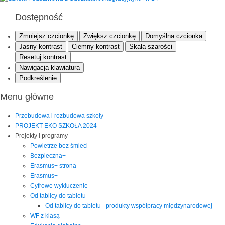
Dostępność
Zmniejsz czcionkę
Zwiększ czcionkę
Domyślna czcionka
Jasny kontrast
Ciemny kontrast
Skala szarości
Resetuj kontrast
Nawigacja klawiaturą
Podkreślenie
Menu główne
Przebudowa i rozbudowa szkoły
PROJEKT EKO SZKOŁA 2024
Projekty i programy
Powietrze bez śmieci
Bezpieczna+
Erasmus+ strona
Erasmus+
Cyfrowe wykluczenie
Od tablicy do tabletu
Od tablicy do tabletu - produkty współpracy międzynarodowej
WF z klasą