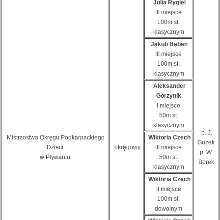
Julia Rygiel
III miejsce
100m st.
klasycznym
Jakub Bęben
III miejsce
100m st.
klasycznym
Aleksander
Gorzynik
I miejsce
50m st.
klasycznym
p. J.
Mistrzostwa Okręgu Podkarpackiego
Wiktoria Czech
Guzek
Dzieci
okręgowy
III miejsce
p. W.
w Pływaniu
50m st.
Borek
klasycznym
Wiktoria Czech
II miejsce
100m st.
dowolnym