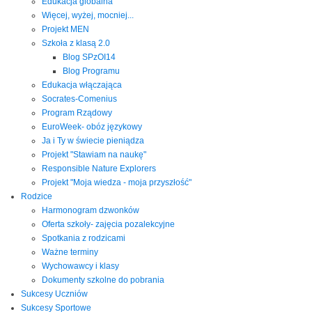
Edukacja globalna
Więcej, wyżej, mocniej...
Projekt MEN
Szkoła z klasą 2.0
Blog SPzOI14
Blog Programu
Edukacja włączająca
Socrates-Comenius
Program Rządowy
EuroWeek- obóz językowy
Ja i Ty w świecie pieniądza
Projekt "Stawiam na naukę"
Responsible Nature Explorers
Projekt "Moja wiedza - moja przyszłość"
Rodzice
Harmonogram dzwonków
Oferta szkoły- zajęcia pozalekcyjne
Spotkania z rodzicami
Ważne terminy
Wychowawcy i klasy
Dokumenty szkolne do pobrania
Sukcesy Uczniów
Sukcesy Sportowe