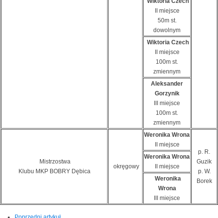
Wiktoria Czech
II miejsce
50m st.
dowolnym
Wiktoria Czech
II miejsce
100m st.
zmiennym
Aleksander
Gorzynik
III miejsce
100m st.
zmiennym
Weronika Wrona
II miejsce
p. R.
Weronika Wrona
Mistrzostwa
Guzik
okręgowy
II miejsce
Klubu MKP BOBRY Dębica
p. W.
Weronika
Borek
Wrona
III miejsce
Poprzedni artykuł