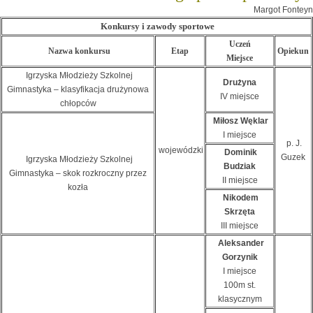
Margot Fonteyn
Konkursy i zawody sportowe
Uczeń
Nazwa konkursu
Etap
Opiekun
Miejsce
Igrzyska Młodzieży Szkolnej
Drużyna
Gimnastyka – klasyfikacja drużynowa
IV miejsce
chłopców
Miłosz Węklar
I miejsce
p. J.
wojewódzki
Dominik
Guzek
Igrzyska Młodzieży Szkolnej
Budziak
Gimnastyka – skok rozkroczny przez
II miejsce
kozła
Nikodem
Skrzęta
III miejsce
Aleksander
Gorzynik
I miejsce
100m st.
klasycznym