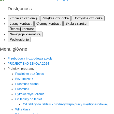
Dostępność
Zmniejsz czcionkę
Zwiększ czcionkę
Domyślna czcionka
Jasny kontrast
Ciemny kontrast
Skala szarości
Resetuj kontrast
Nawigacja klawiaturą
Podkreślenie
Menu główne
Przebudowa i rozbudowa szkoły
PROJEKT EKO SZKOŁA 2024
Projekty i programy
Powietrze bez śmieci
Bezpieczna+
Erasmus+ strona
Erasmus+
Cyfrowe wykluczenie
Od tablicy do tabletu
Od tablicy do tabletu - produkty współpracy międzynarodowej
WF z klasą