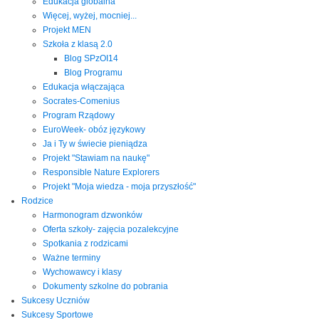
Edukacja globalna
Więcej, wyżej, mocniej...
Projekt MEN
Szkoła z klasą 2.0
Blog SPzOI14
Blog Programu
Edukacja włączająca
Socrates-Comenius
Program Rządowy
EuroWeek- obóz językowy
Ja i Ty w świecie pieniądza
Projekt "Stawiam na naukę"
Responsible Nature Explorers
Projekt "Moja wiedza - moja przyszłość"
Rodzice
Harmonogram dzwonków
Oferta szkoły- zajęcia pozalekcyjne
Spotkania z rodzicami
Ważne terminy
Wychowawcy i klasy
Dokumenty szkolne do pobrania
Sukcesy Uczniów
Sukcesy Sportowe