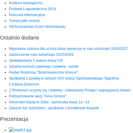
Konkurs ekologiczny
Festiwal Logopedyczny 2014
Klauzula informacyjna
Turniej piłki nożnej
VIII Krośnieński Dzień Wolontariatu
Ostatnio dodane
Wyprawka szkolna dla ucznia klasy pierwszej w roku szkolnym 2026/2027
Zakończenie roku szkolnego 2025/2026
Spektakularny 2 sukces klasy 3 B
Szkolny konkurs pięknego czytania - wyniki
Festyn Rodzinny "Średniowieczne Krosno"
Spotkanie z poetką w ramach XXV edycji Ogólnopolskiego Tygodnia
Czytania Dzieciom
Z Photonem uczymy się i bawimy - odkrywamy Polskę i segregujemy śmieci.
Podsumowanie akcji "Góra Grosza"
Generator Nauki w Jaśle - wycieczka klasy 1a i 1d
Zawsze być dzieckiem - spotkanie z bohaterami książek
Prezentacja