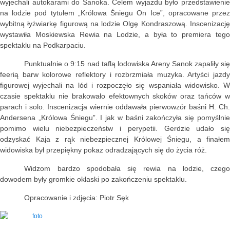
wyjechali autokarami do Sanoka. Celem wyjazdu było przedstawienie
na lodzie pod tytułem „Królowa Śniegu On Ice”, opracowane przez
wybitną łyżwiarkę figurową na lodzie Olgę Kondraszową. Inscenizację
wystawiła Moskiewska Rewia na Lodzie, a była to premiera tego
spektaklu na Podkarpaciu.
Punktualnie o 9:15 nad taflą lodowiska Areny Sanok zapaliły się
feerią barw kolorowe reflektory i rozbrzmiała muzyka. Artyści jazdy
figurowej wyjechali na lód i rozpoczęło się wspaniała widowisko. W
czasie spektaklu nie brakowało efektownych skoków oraz tańców w
parach i solo. Inscenizacja wiernie oddawała pierwowzór baśni H. Ch.
Andersena „Królowa Śniegu”. I jak w baśni zakończyła się pomyślnie
pomimo wielu niebezpieczeństw i perypetii. Gerdzie udało się
odzyskać Kaja z rąk niebezpiecznej Królowej Śniegu, a finałem
widowiska był przepiękny pokaz odradzających się do życia róż.
Widzom bardzo spodobała się rewia na lodzie, czego
dowodem były gromkie oklaski po zakończeniu spektaklu.
Opracowanie i zdjęcia: Piotr Sęk