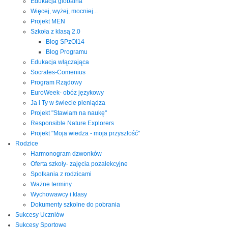
Edukacja globalna
Więcej, wyżej, mocniej...
Projekt MEN
Szkoła z klasą 2.0
Blog SPzOI14
Blog Programu
Edukacja włączająca
Socrates-Comenius
Program Rządowy
EuroWeek- obóz językowy
Ja i Ty w świecie pieniądza
Projekt "Stawiam na naukę"
Responsible Nature Explorers
Projekt "Moja wiedza - moja przyszłość"
Rodzice
Harmonogram dzwonków
Oferta szkoły- zajęcia pozalekcyjne
Spotkania z rodzicami
Ważne terminy
Wychowawcy i klasy
Dokumenty szkolne do pobrania
Sukcesy Uczniów
Sukcesy Sportowe