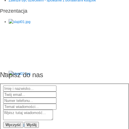
Zawsze być dzieckiem - spotkanie z bohaterami książek
Prezentacja
Napisz do nas
Wyczyść
Wyślij