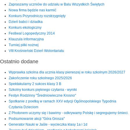
Zapraszamy uczniów do udziału w Balu Wszystkich Świętych
Nowa firma będzie nas karmić
Konkurs Przyrodniczy rozstrzygnięty
Dzień babci i dziadka
Konkurs ekologiczny
Festiwal Logopedyczny 2014
Klauzula informacyjna
Turniej piłki nożnej
VIII Krośnieński Dzień Wolontariatu
Ostatnio dodane
Wyprawka szkolna dla ucznia klasy pierwszej w roku szkolnym 2026/2027
Zakończenie roku szkolnego 2025/2026
Spektakularny 2 sukces klasy 3 B
Szkolny konkurs pięknego czytania - wyniki
Festyn Rodzinny "Średniowieczne Krosno"
Spotkanie z poetką w ramach XXV edycji Ogólnopolskiego Tygodnia
Czytania Dzieciom
Z Photonem uczymy się i bawimy - odkrywamy Polskę i segregujemy śmieci.
Podsumowanie akcji "Góra Grosza"
Generator Nauki w Jaśle - wycieczka klasy 1a i 1d