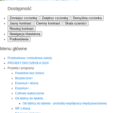
Dostępność
Zmniejsz czcionkę
Zwiększ czcionkę
Domyślna czcionka
Jasny kontrast
Ciemny kontrast
Skala szarości
Resetuj kontrast
Nawigacja klawiaturą
Podkreślenie
Menu główne
Przebudowa i rozbudowa szkoły
PROJEKT EKO SZKOŁA 2024
Projekty i programy
Powietrze bez śmieci
Bezpieczna+
Erasmus+ strona
Erasmus+
Cyfrowe wykluczenie
Od tablicy do tabletu
Od tablicy do tabletu - produkty współpracy międzynarodowej
WF z klasą