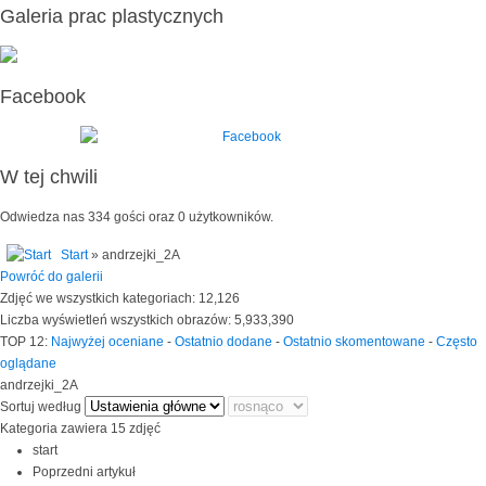
Galeria prac plastycznych
Facebook
W tej chwili
Odwiedza nas 334 gości oraz 0 użytkowników.
Start
» andrzejki_2A
Powróć do galerii
Zdjęć we wszystkich kategoriach: 12,126
Liczba wyświetleń wszystkich obrazów: 5,933,390
TOP 12:
Najwyżej oceniane
-
Ostatnio dodane
-
Ostatnio skomentowane
-
Często
oglądane
andrzejki_2A
Sortuj według
Kategoria zawiera 15 zdjęć
start
Poprzedni artykuł