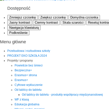
Dostępność
Zmniejsz czcionkę
Zwiększ czcionkę
Domyślna czcionka
Jasny kontrast
Ciemny kontrast
Skala szarości
Resetuj kontra
Nawigacja klawiaturą
Podkreślenie
Menu główne
Przebudowa i rozbudowa szkoły
PROJEKT EKO SZKOŁA 2024
Projekty i programy
Powietrze bez śmieci
Bezpieczna+
Erasmus+ strona
Erasmus+
Cyfrowe wykluczenie
Od tablicy do tabletu
Od tablicy do tabletu - produkty współpracy międzynarodowej
WF z klasą
Edukacja globalna