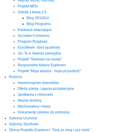
Więcej, wyżej, mocniej...
Projekt MEN
Szkoła z klasą 2.0
Blog SPzOI14
Blog Programu
Edukacja włączająca
Socrates-Comenius
Program Rządowy
EuroWeek- obóz językowy
Ja i Ty w świecie pieniądza
Projekt "Stawiam na naukę"
Responsible Nature Explorers
Projekt "Moja wiedza - moja przyszłość"
Rodzice
Harmonogram dzwonków
Oferta szkoły- zajęcia pozalekcyjne
Spotkania z rodzicami
Ważne terminy
Wychowawcy i klasy
Dokumenty szkolne do pobrania
Sukcesy Uczniów
Sukcesy Sportowe
Strona Projektu Erasmus+ "Graj ze mną i ucz mnie"