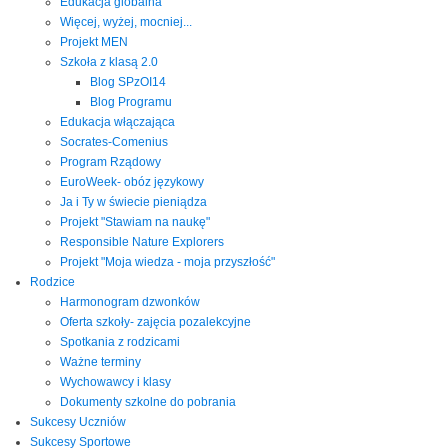
Edukacja globalna
Więcej, wyżej, mocniej...
Projekt MEN
Szkoła z klasą 2.0
Blog SPzOI14
Blog Programu
Edukacja włączająca
Socrates-Comenius
Program Rządowy
EuroWeek- obóz językowy
Ja i Ty w świecie pieniądza
Projekt "Stawiam na naukę"
Responsible Nature Explorers
Projekt "Moja wiedza - moja przyszłość"
Rodzice
Harmonogram dzwonków
Oferta szkoły- zajęcia pozalekcyjne
Spotkania z rodzicami
Ważne terminy
Wychowawcy i klasy
Dokumenty szkolne do pobrania
Sukcesy Uczniów
Sukcesy Sportowe