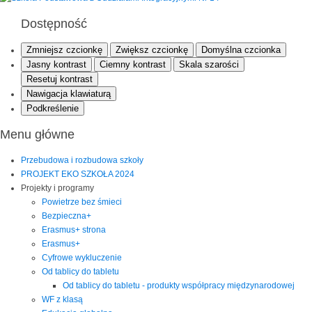
Dostępność
Zmniejsz czcionkę
Zwiększ czcionkę
Domyślna czcionka
Jasny kontrast
Ciemny kontrast
Skala szarości
Resetuj kontrast
Nawigacja klawiaturą
Podkreślenie
Menu główne
Przebudowa i rozbudowa szkoły
PROJEKT EKO SZKOŁA 2024
Projekty i programy
Powietrze bez śmieci
Bezpieczna+
Erasmus+ strona
Erasmus+
Cyfrowe wykluczenie
Od tablicy do tabletu
Od tablicy do tabletu - produkty współpracy międzynarodowej
WF z klasą