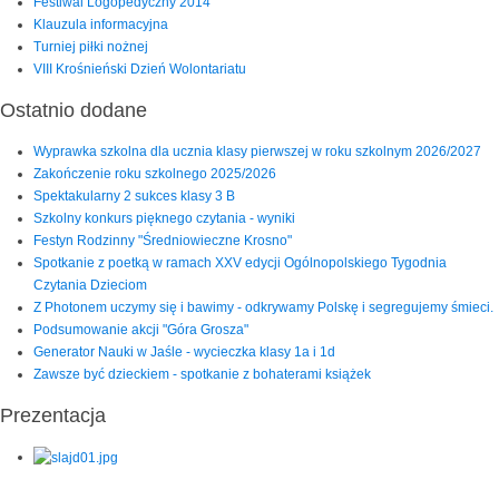
Festiwal Logopedyczny 2014
Klauzula informacyjna
Turniej piłki nożnej
VIII Krośnieński Dzień Wolontariatu
Ostatnio dodane
Wyprawka szkolna dla ucznia klasy pierwszej w roku szkolnym 2026/2027
Zakończenie roku szkolnego 2025/2026
Spektakularny 2 sukces klasy 3 B
Szkolny konkurs pięknego czytania - wyniki
Festyn Rodzinny "Średniowieczne Krosno"
Spotkanie z poetką w ramach XXV edycji Ogólnopolskiego Tygodnia
Czytania Dzieciom
Z Photonem uczymy się i bawimy - odkrywamy Polskę i segregujemy śmieci.
Podsumowanie akcji "Góra Grosza"
Generator Nauki w Jaśle - wycieczka klasy 1a i 1d
Zawsze być dzieckiem - spotkanie z bohaterami książek
Prezentacja