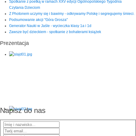
Spotkanie z poetką w ramach XXV edycji Ogólnopolskiego Tygodnia
Czytania Dzieciom
Z Photonem uczymy się i bawimy - odkrywamy Polskę i segregujemy śmieci.
Podsumowanie akcji "Góra Grosza"
Generator Nauki w Jaśle - wycieczka klasy 1a i 1d
Zawsze być dzieckiem - spotkanie z bohaterami książek
Prezentacja
Napisz do nas