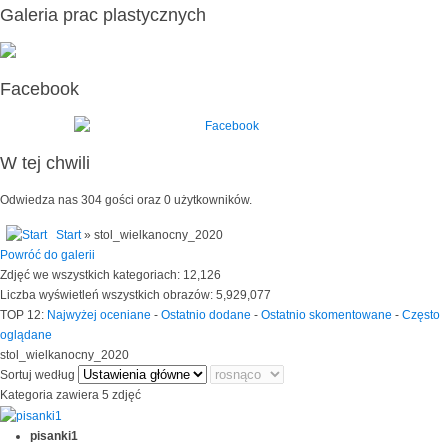
Galeria prac plastycznych
Facebook
W tej chwili
Odwiedza nas 304 gości oraz 0 użytkowników.
Start
» stol_wielkanocny_2020
Powróć do galerii
Zdjęć we wszystkich kategoriach: 12,126
Liczba wyświetleń wszystkich obrazów: 5,929,077
TOP 12:
Najwyżej oceniane
-
Ostatnio dodane
-
Ostatnio skomentowane
-
Często
oglądane
stol_wielkanocny_2020
Sortuj według
Kategoria zawiera 5 zdjęć
pisanki1