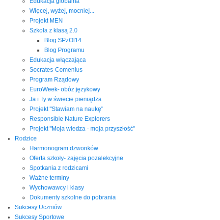
Edukacja globalna
Więcej, wyżej, mocniej...
Projekt MEN
Szkoła z klasą 2.0
Blog SPzOI14
Blog Programu
Edukacja włączająca
Socrates-Comenius
Program Rządowy
EuroWeek- obóz językowy
Ja i Ty w świecie pieniądza
Projekt "Stawiam na naukę"
Responsible Nature Explorers
Projekt "Moja wiedza - moja przyszłość"
Rodzice
Harmonogram dzwonków
Oferta szkoły- zajęcia pozalekcyjne
Spotkania z rodzicami
Ważne terminy
Wychowawcy i klasy
Dokumenty szkolne do pobrania
Sukcesy Uczniów
Sukcesy Sportowe