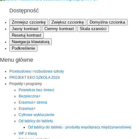
Dostępność
Zmniejsz czcionkę
Zwiększ czcionkę
Domyślna czcionka
Jasny kontrast
Ciemny kontrast
Skala szarości
Resetuj kontrast
Nawigacja klawiaturą
Podkreślenie
Menu główne
Przebudowa i rozbudowa szkoły
PROJEKT EKO SZKOŁA 2024
Projekty i programy
Powietrze bez śmieci
Bezpieczna+
Erasmus+ strona
Erasmus+
Cyfrowe wykluczenie
Od tablicy do tabletu
Od tablicy do tabletu - produkty współpracy międzynarodowej
WF z klasą