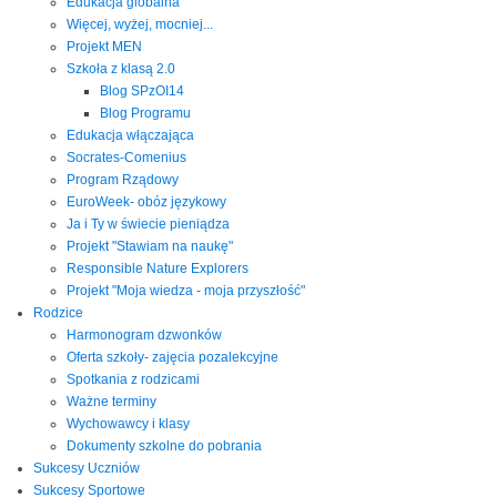
Edukacja globalna
Więcej, wyżej, mocniej...
Projekt MEN
Szkoła z klasą 2.0
Blog SPzOI14
Blog Programu
Edukacja włączająca
Socrates-Comenius
Program Rządowy
EuroWeek- obóz językowy
Ja i Ty w świecie pieniądza
Projekt "Stawiam na naukę"
Responsible Nature Explorers
Projekt "Moja wiedza - moja przyszłość"
Rodzice
Harmonogram dzwonków
Oferta szkoły- zajęcia pozalekcyjne
Spotkania z rodzicami
Ważne terminy
Wychowawcy i klasy
Dokumenty szkolne do pobrania
Sukcesy Uczniów
Sukcesy Sportowe