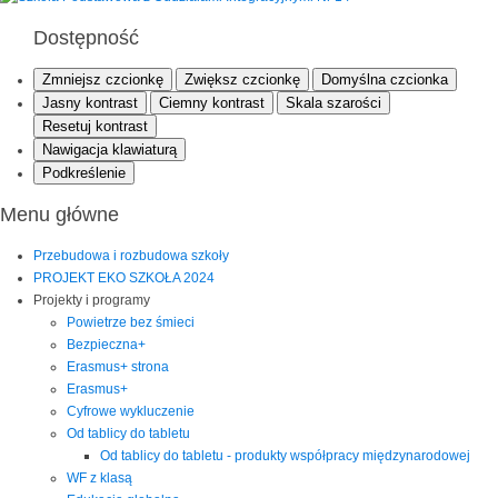
Dostępność
Zmniejsz czcionkę
Zwiększ czcionkę
Domyślna czcionka
Jasny kontrast
Ciemny kontrast
Skala szarości
Resetuj kontrast
Nawigacja klawiaturą
Podkreślenie
Menu główne
Przebudowa i rozbudowa szkoły
PROJEKT EKO SZKOŁA 2024
Projekty i programy
Powietrze bez śmieci
Bezpieczna+
Erasmus+ strona
Erasmus+
Cyfrowe wykluczenie
Od tablicy do tabletu
Od tablicy do tabletu - produkty współpracy międzynarodowej
WF z klasą