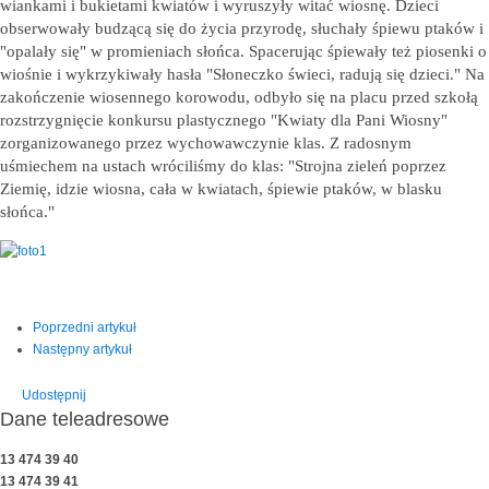
wiankami i bukietami kwiatów i wyruszyły witać wiosnę. Dzieci
obserwowały budzącą się do życia przyrodę, słuchały śpiewu ptaków i
"opalały się" w promieniach słońca. Spacerując śpiewały też piosenki o
wiośnie i wykrzykiwały hasła "Słoneczko świeci, radują się dzieci." Na
zakończenie wiosennego korowodu, odbyło się na placu przed szkołą
rozstrzygnięcie konkursu plastycznego "Kwiaty dla Pani Wiosny"
zorganizowanego przez wychowawczynie klas. Z radosnym
uśmiechem na ustach wróciliśmy do klas: "Strojna zieleń poprzez
Ziemię, idzie wiosna, cała w kwiatach, śpiewie ptaków, w blasku
słońca."
Poprzedni artykuł
Następny artykuł
Udostępnij
Dane teleadresowe
13 474 39 40
13 474 39 41