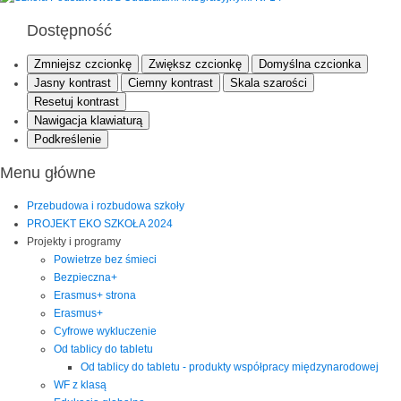
Dostępność
Zmniejsz czcionkę
Zwiększ czcionkę
Domyślna czcionka
Jasny kontrast
Ciemny kontrast
Skala szarości
Resetuj kontrast
Nawigacja klawiaturą
Podkreślenie
Menu główne
Przebudowa i rozbudowa szkoły
PROJEKT EKO SZKOŁA 2024
Projekty i programy
Powietrze bez śmieci
Bezpieczna+
Erasmus+ strona
Erasmus+
Cyfrowe wykluczenie
Od tablicy do tabletu
Od tablicy do tabletu - produkty współpracy międzynarodowej
WF z klasą