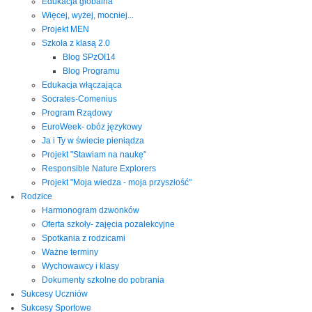
Edukacja globalna
Więcej, wyżej, mocniej...
Projekt MEN
Szkoła z klasą 2.0
Blog SPzOI14
Blog Programu
Edukacja włączająca
Socrates-Comenius
Program Rządowy
EuroWeek- obóz językowy
Ja i Ty w świecie pieniądza
Projekt "Stawiam na naukę"
Responsible Nature Explorers
Projekt "Moja wiedza - moja przyszłość"
Rodzice
Harmonogram dzwonków
Oferta szkoły- zajęcia pozalekcyjne
Spotkania z rodzicami
Ważne terminy
Wychowawcy i klasy
Dokumenty szkolne do pobrania
Sukcesy Uczniów
Sukcesy Sportowe