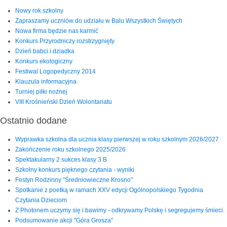
Nowy rok szkolny
Zapraszamy uczniów do udziału w Balu Wszystkich Świętych
Nowa firma będzie nas karmić
Konkurs Przyrodniczy rozstrzygnięty
Dzień babci i dziadka
Konkurs ekologiczny
Festiwal Logopedyczny 2014
Klauzula informacyjna
Turniej piłki nożnej
VIII Krośnieński Dzień Wolontariatu
Ostatnio dodane
Wyprawka szkolna dla ucznia klasy pierwszej w roku szkolnym 2026/2027
Zakończenie roku szkolnego 2025/2026
Spektakularny 2 sukces klasy 3 B
Szkolny konkurs pięknego czytania - wyniki
Festyn Rodzinny "Średniowieczne Krosno"
Spotkanie z poetką w ramach XXV edycji Ogólnopolskiego Tygodnia
Czytania Dzieciom
Z Photonem uczymy się i bawimy - odkrywamy Polskę i segregujemy śmieci.
Podsumowanie akcji "Góra Grosza"