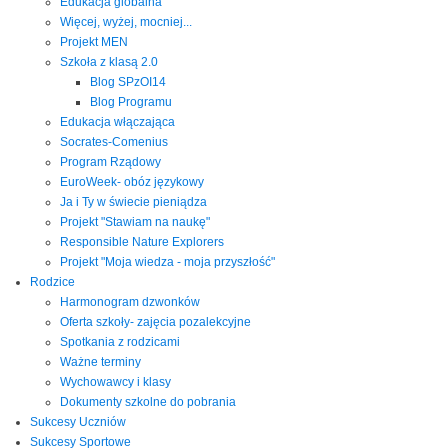
Edukacja globalna
Więcej, wyżej, mocniej...
Projekt MEN
Szkoła z klasą 2.0
Blog SPzOI14
Blog Programu
Edukacja włączająca
Socrates-Comenius
Program Rządowy
EuroWeek- obóz językowy
Ja i Ty w świecie pieniądza
Projekt "Stawiam na naukę"
Responsible Nature Explorers
Projekt "Moja wiedza - moja przyszłość"
Rodzice
Harmonogram dzwonków
Oferta szkoły- zajęcia pozalekcyjne
Spotkania z rodzicami
Ważne terminy
Wychowawcy i klasy
Dokumenty szkolne do pobrania
Sukcesy Uczniów
Sukcesy Sportowe