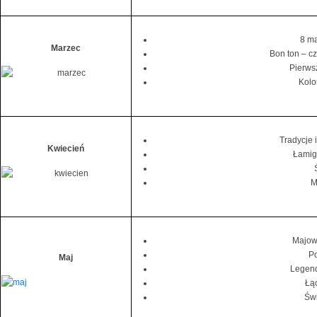
8 ma
Marzec
Bon ton – c
Pierws
Kolo
Tradycje 
Kwiecień
Łamig
M
Majow
Po
Maj
Legend
Łąc
Św