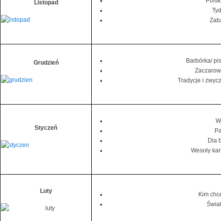
Polsk
Listopad
Tyd
Zab
Barbórka/ pis
Grudzień
Zaczarowa
Tradycje i zwyc
W
Styczeń
Pa
Dla b
Wesoły kar
Luty
Kim chcę
Świat