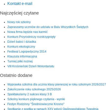
Kontakt e-mail
Najczęściej czytane
Nowy rok szkolny
Zapraszamy uczniów do udziału w Balu Wszystkich Świętych
Nowa firma będzie nas karmić
Konkurs Przyrodniczy rozstrzygnięty
Dzień babci i dziadka
Konkurs ekologiczny
Festiwal Logopedyczny 2014
Klauzula informacyjna
Turniej piłki nożnej
VIII Krośnieński Dzień Wolontariatu
Ostatnio dodane
Wyprawka szkolna dla ucznia klasy pierwszej w roku szkolnym 2026/2027
Zakończenie roku szkolnego 2025/2026
Spektakularny 2 sukces klasy 3 B
Szkolny konkurs pięknego czytania - wyniki
Festyn Rodzinny "Średniowieczne Krosno"
Spotkanie z poetką w ramach XXV edycji Ogólnopolskiego Tygodnia