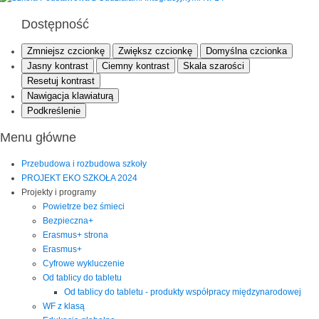
Dostępność
Zmniejsz czcionkę
Zwiększ czcionkę
Domyślna czcionka
Jasny kontrast
Ciemny kontrast
Skala szarości
Resetuj kontrast
Nawigacja klawiaturą
Podkreślenie
Menu główne
Przebudowa i rozbudowa szkoły
PROJEKT EKO SZKOŁA 2024
Projekty i programy
Powietrze bez śmieci
Bezpieczna+
Erasmus+ strona
Erasmus+
Cyfrowe wykluczenie
Od tablicy do tabletu
Od tablicy do tabletu - produkty współpracy międzynarodowej
WF z klasą