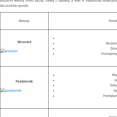
poszerza wiedzę dzieci łącząc naukę z zabawą, a więc w najbardziej atrakcyjny
dla uczniów sposób.
Miesiąc
Temat
Wrzesień
Bezpiec
Zbio
Poznajemy
Moj
J
Październik
Szkoł
Ap
Pamiętamy