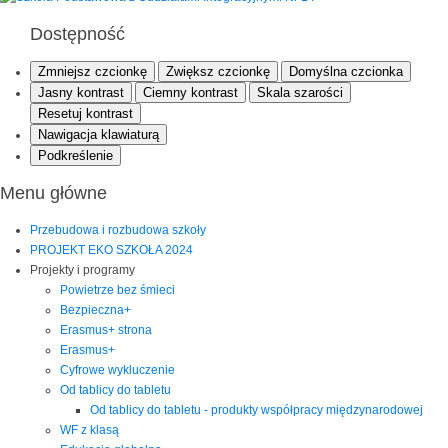
Dostępność
Zmniejsz czcionkę
Zwiększ czcionkę
Domyślna czcionka
Jasny kontrast
Ciemny kontrast
Skala szarości
Resetuj kontrast
Nawigacja klawiaturą
Podkreślenie
Menu główne
Przebudowa i rozbudowa szkoły
PROJEKT EKO SZKOŁA 2024
Projekty i programy
Powietrze bez śmieci
Bezpieczna+
Erasmus+ strona
Erasmus+
Cyfrowe wykluczenie
Od tablicy do tabletu
Od tablicy do tabletu - produkty współpracy międzynarodowej
WF z klasą