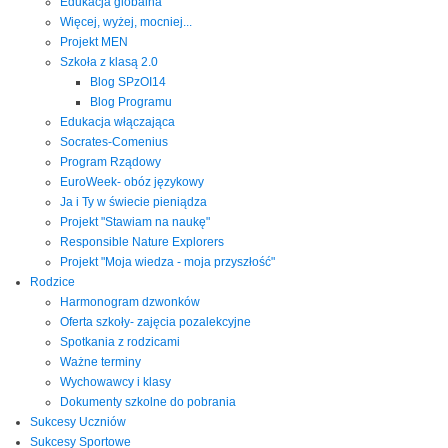
Edukacja globalna
Więcej, wyżej, mocniej...
Projekt MEN
Szkoła z klasą 2.0
Blog SPzOI14
Blog Programu
Edukacja włączająca
Socrates-Comenius
Program Rządowy
EuroWeek- obóz językowy
Ja i Ty w świecie pieniądza
Projekt "Stawiam na naukę"
Responsible Nature Explorers
Projekt "Moja wiedza - moja przyszłość"
Rodzice
Harmonogram dzwonków
Oferta szkoły- zajęcia pozalekcyjne
Spotkania z rodzicami
Ważne terminy
Wychowawcy i klasy
Dokumenty szkolne do pobrania
Sukcesy Uczniów
Sukcesy Sportowe