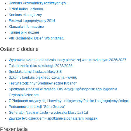
Konkurs Przyrodniczy rozstrzygnięty
Dzień babci i dziadka
Konkurs ekologiczny
Festiwal Logopedyczny 2014
Klauzula informacyjna
Turniej piłki nożnej
VIII Krośnieński Dzień Wolontariatu
Ostatnio dodane
Wyprawka szkolna dla ucznia klasy pierwszej w roku szkolnym 2026/2027
Zakończenie roku szkolnego 2025/2026
Spektakularny 2 sukces klasy 3 B
Szkolny konkurs pięknego czytania - wyniki
Festyn Rodzinny "Średniowieczne Krosno"
Spotkanie z poetką w ramach XXV edycji Ogólnopolskiego Tygodnia
Czytania Dzieciom
Z Photonem uczymy się i bawimy - odkrywamy Polskę i segregujemy śmieci.
Podsumowanie akcji "Góra Grosza"
Generator Nauki w Jaśle - wycieczka klasy 1a i 1d
Zawsze być dzieckiem - spotkanie z bohaterami książek
Prezentacja