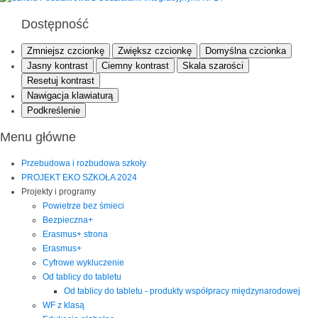
Dostępność
Zmniejsz czcionkę
Zwiększ czcionkę
Domyślna czcionka
Jasny kontrast
Ciemny kontrast
Skala szarości
Resetuj kontrast
Nawigacja klawiaturą
Podkreślenie
Menu główne
Przebudowa i rozbudowa szkoły
PROJEKT EKO SZKOŁA 2024
Projekty i programy
Powietrze bez śmieci
Bezpieczna+
Erasmus+ strona
Erasmus+
Cyfrowe wykluczenie
Od tablicy do tabletu
Od tablicy do tabletu - produkty współpracy międzynarodowej
WF z klasą