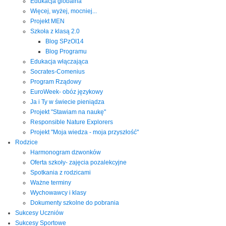
Edukacja globalna
Więcej, wyżej, mocniej...
Projekt MEN
Szkoła z klasą 2.0
Blog SPzOI14
Blog Programu
Edukacja włączająca
Socrates-Comenius
Program Rządowy
EuroWeek- obóz językowy
Ja i Ty w świecie pieniądza
Projekt "Stawiam na naukę"
Responsible Nature Explorers
Projekt "Moja wiedza - moja przyszłość"
Rodzice
Harmonogram dzwonków
Oferta szkoły- zajęcia pozalekcyjne
Spotkania z rodzicami
Ważne terminy
Wychowawcy i klasy
Dokumenty szkolne do pobrania
Sukcesy Uczniów
Sukcesy Sportowe