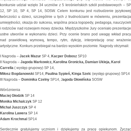
konkursie udział wzięło 34 uczniów z 5 krośnieńskich szkół podstawowych – SP
12, SP 10, SP 4, SP 14, SOSW. Celem konkursu jest rozbudzenie językowej
twórczości u dzieci, szczególnie u tych z trudnościami w mówieniu, prezentacja
umiejętności, okazja do sukcesu, wspólna praca logopedy, pedagoga, nauczycieli
i rodziców nad rozwojem mowy dziecka. Międzyszkolne Jury oceniało prezentacje
ustne utworów w wykonaniu dzieci. Przy ocenie brano pod uwagę wkład pracy
nad prawidłową wymową, tempo, rytm, dykcję, interpretację oraz wrażenie
artystyczne. Konkurs przebiegał na bardzo wysokim poziomie. Nagrody otrzymali:
I Nagroda –
Jacek Mazur
SP 4,
Kacper Dobosz
SP10
II Nagroda –
Jagoda Markowicz, Karolina Gronicka, Damian Ukleja, Karol
Carrella
( występ grupowy) SP 14,
Miłosz Bogdanowski
SP14,
Paulina Sypień, Kinga Szelc
(występ grupowy) SP14
III Nagroda –
Dominika Czelny
SP14, J
agoda Głowińska
SOSW
Wóróznienia
Maciej Głodzik
SP 14
Monika Michalczyk
SP 12
Michał Juszczyk
SP 4
Karolina Lawera
SP 14
Adam Krochmal
SP14
Serdecznie gratulujemy uczniom i dziękujemy za pracę opiekunom. Życząc