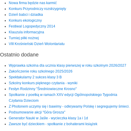
Nowa firma będzie nas karmić
Konkurs Przyrodniczy rozstrzygnięty
Dzień babci i dziadka
Konkurs ekologiczny
Festiwal Logopedyczny 2014
Klauzula informacyjna
Turniej piłki nożnej
VIII Krośnieński Dzień Wolontariatu
Ostatnio dodane
Wyprawka szkolna dla ucznia klasy pierwszej w roku szkolnym 2026/2027
Zakończenie roku szkolnego 2025/2026
Spektakularny 2 sukces klasy 3 B
Szkolny konkurs pięknego czytania - wyniki
Festyn Rodzinny "Średniowieczne Krosno"
Spotkanie z poetką w ramach XXV edycji Ogólnopolskiego Tygodnia
Czytania Dzieciom
Z Photonem uczymy się i bawimy - odkrywamy Polskę i segregujemy śmieci.
Podsumowanie akcji "Góra Grosza"
Generator Nauki w Jaśle - wycieczka klasy 1a i 1d
Zawsze być dzieckiem - spotkanie z bohaterami książek