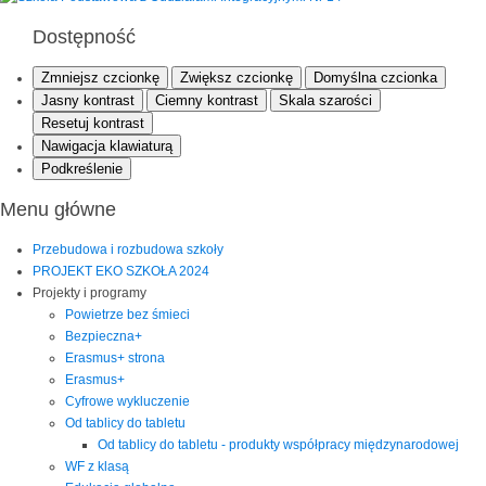
Dostępność
Zmniejsz czcionkę
Zwiększ czcionkę
Domyślna czcionka
Jasny kontrast
Ciemny kontrast
Skala szarości
Resetuj kontrast
Nawigacja klawiaturą
Podkreślenie
Menu główne
Przebudowa i rozbudowa szkoły
PROJEKT EKO SZKOŁA 2024
Projekty i programy
Powietrze bez śmieci
Bezpieczna+
Erasmus+ strona
Erasmus+
Cyfrowe wykluczenie
Od tablicy do tabletu
Od tablicy do tabletu - produkty współpracy międzynarodowej
WF z klasą