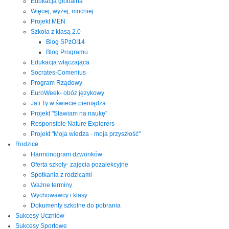
Edukacja globalna
Więcej, wyżej, mocniej...
Projekt MEN
Szkoła z klasą 2.0
Blog SPzOI14
Blog Programu
Edukacja włączająca
Socrates-Comenius
Program Rządowy
EuroWeek- obóz językowy
Ja i Ty w świecie pieniądza
Projekt "Stawiam na naukę"
Responsible Nature Explorers
Projekt "Moja wiedza - moja przyszłość"
Rodzice
Harmonogram dzwonków
Oferta szkoły- zajęcia pozalekcyjne
Spotkania z rodzicami
Ważne terminy
Wychowawcy i klasy
Dokumenty szkolne do pobrania
Sukcesy Uczniów
Sukcesy Sportowe