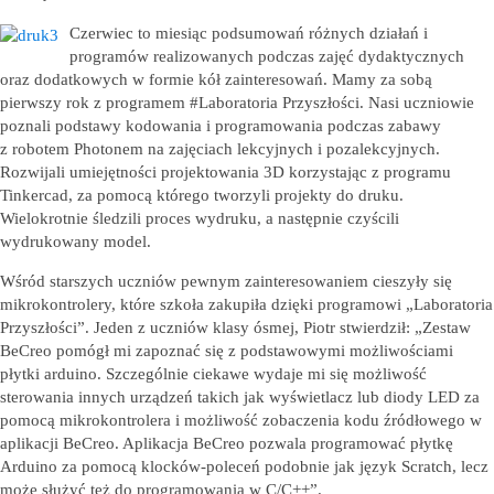
Czerwiec to miesiąc podsumowań różnych działań i
programów realizowanych podczas zajęć dydaktycznych
oraz dodatkowych w formie kół zainteresowań. Mamy za sobą
pierwszy rok z programem #Laboratoria Przyszłości. Nasi uczniowie
poznali podstawy kodowania i programowania podczas zabawy
z robotem Photonem na zajęciach lekcyjnych i pozalekcyjnych.
Rozwijali umiejętności projektowania 3D korzystając z programu
Tinkercad, za pomocą którego tworzyli projekty do druku.
Wielokrotnie śledzili proces wydruku, a następnie czyścili
wydrukowany model.
Wśród starszych uczniów pewnym zainteresowaniem cieszyły się
mikrokontrolery, które szkoła zakupiła dzięki programowi „Laboratoria
Przyszłości”. Jeden z uczniów klasy ósmej, Piotr stwierdził: „Zestaw
BeCreo pomógł mi zapoznać się z podstawowymi możliwościami
płytki arduino. Szczególnie ciekawe wydaje mi się możliwość
sterowania innych urządzeń takich jak wyświetlacz lub diody LED za
pomocą mikrokontrolera i możliwość zobaczenia kodu źródłowego w
aplikacji BeCreo. Aplikacja BeCreo pozwala programować płytkę
Arduino za pomocą klocków-poleceń podobnie jak język Scratch, lecz
może służyć też do programowania w C/C++”.