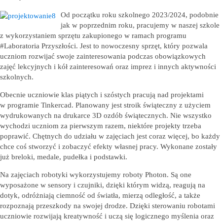
Od początku roku szkolnego 2023/2024, podobnie
jak w poprzednim roku, pracujemy w naszej szkole
z wykorzystaniem sprzętu zakupionego w ramach programu
#Laboratoria Przyszłości. Jest to nowoczesny sprzęt, który pozwala
uczniom rozwijać swoje zainteresowania podczas obowiązkowych
zajęć lekcyjnych i kół zainteresowań oraz imprez i innych aktywności
szkolnych.
Obecnie uczniowie klas piątych i szóstych pracują nad projektami
w programie Tinkercad. Planowany jest stroik świąteczny z użyciem
wydrukowanych na drukarce 3D ozdób świątecznych. Nie wszystko
wychodzi uczniom za pierwszym razem, niektóre projekty trzeba
poprawić. Chętnych do udziału w zajęciach jest coraz więcej, bo każdy
chce coś stworzyć i zobaczyć efekty własnej pracy. Wykonane zostały
już breloki, medale, pudełka i podstawki.
Na zajęciach robotyki wykorzystujemy roboty Photon. Są one
wyposażone w sensory i czujniki, dzięki którym widzą, reagują na
dotyk, odróżniają ciemność od światła, mierzą odległość, a także
rozpoznają przeszkody na swojej drodze. Dzięki sterowaniu robotami
uczniowie rozwijają kreatywność i uczą się logicznego myślenia oraz