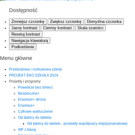
Dostępność
Zmniejsz czcionkę
Zwiększ czcionkę
Domyślna czcionka
Jasny kontrast
Ciemny kontrast
Skala szarości
Resetuj kontrast
Nawigacja klawiaturą
Podkreślenie
Menu główne
Przebudowa i rozbudowa szkoły
PROJEKT EKO SZKOŁA 2024
Projekty i programy
Powietrze bez śmieci
Bezpieczna+
Erasmus+ strona
Erasmus+
Cyfrowe wykluczenie
Od tablicy do tabletu
Od tablicy do tabletu - produkty współpracy międzynarodowej
WF z klasą