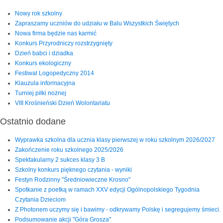
Nowy rok szkolny
Zapraszamy uczniów do udziału w Balu Wszystkich Świętych
Nowa firma będzie nas karmić
Konkurs Przyrodniczy rozstrzygnięty
Dzień babci i dziadka
Konkurs ekologiczny
Festiwal Logopedyczny 2014
Klauzula informacyjna
Turniej piłki nożnej
VIII Krośnieński Dzień Wolontariatu
Ostatnio dodane
Wyprawka szkolna dla ucznia klasy pierwszej w roku szkolnym 2026/2027
Zakończenie roku szkolnego 2025/2026
Spektakularny 2 sukces klasy 3 B
Szkolny konkurs pięknego czytania - wyniki
Festyn Rodzinny "Średniowieczne Krosno"
Spotkanie z poetką w ramach XXV edycji Ogólnopolskiego Tygodnia
Czytania Dzieciom
Z Photonem uczymy się i bawimy - odkrywamy Polskę i segregujemy śmieci.
Podsumowanie akcji "Góra Grosza"