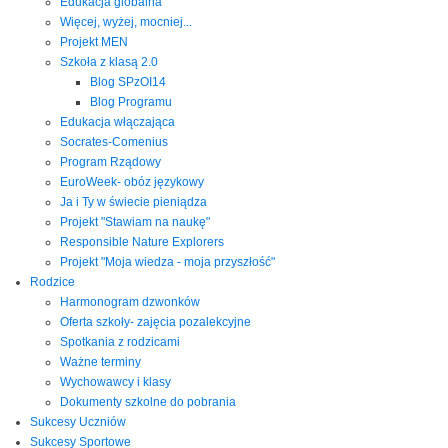
Edukacja globalna
Więcej, wyżej, mocniej...
Projekt MEN
Szkoła z klasą 2.0
Blog SPzOI14
Blog Programu
Edukacja włączająca
Socrates-Comenius
Program Rządowy
EuroWeek- obóz językowy
Ja i Ty w świecie pieniądza
Projekt "Stawiam na naukę"
Responsible Nature Explorers
Projekt "Moja wiedza - moja przyszłość"
Rodzice
Harmonogram dzwonków
Oferta szkoły- zajęcia pozalekcyjne
Spotkania z rodzicami
Ważne terminy
Wychowawcy i klasy
Dokumenty szkolne do pobrania
Sukcesy Uczniów
Sukcesy Sportowe