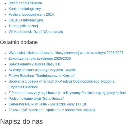
Dzień babci i dziadka
Konkurs ekologiczny
Festiwal Logopedyczny 2014
Klauzula informacyjna
Turniej piłki nożnej
VIII Krośnieński Dzień Wolontariatu
Ostatnio dodane
Wyprawka szkolna dla ucznia klasy pierwszej w roku szkolnym 2026/2027
Zakończenie roku szkolnego 2025/2026
Spektakularny 2 sukces klasy 3 B
Szkolny konkurs pięknego czytania - wyniki
Festyn Rodzinny "Średniowieczne Krosno"
Spotkanie z poetką w ramach XXV edycji Ogólnopolskiego Tygodnia
Czytania Dzieciom
Z Photonem uczymy się i bawimy - odkrywamy Polskę i segregujemy śmieci.
Podsumowanie akcji "Góra Grosza"
Generator Nauki w Jaśle - wycieczka klasy 1a i 1d
Zawsze być dzieckiem - spotkanie z bohaterami książek
Napisz do nas