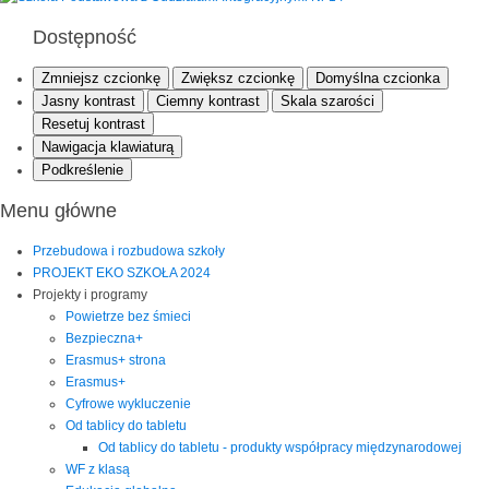
Dostępność
Zmniejsz czcionkę
Zwiększ czcionkę
Domyślna czcionka
Jasny kontrast
Ciemny kontrast
Skala szarości
Resetuj kontrast
Nawigacja klawiaturą
Podkreślenie
Menu główne
Przebudowa i rozbudowa szkoły
PROJEKT EKO SZKOŁA 2024
Projekty i programy
Powietrze bez śmieci
Bezpieczna+
Erasmus+ strona
Erasmus+
Cyfrowe wykluczenie
Od tablicy do tabletu
Od tablicy do tabletu - produkty współpracy międzynarodowej
WF z klasą