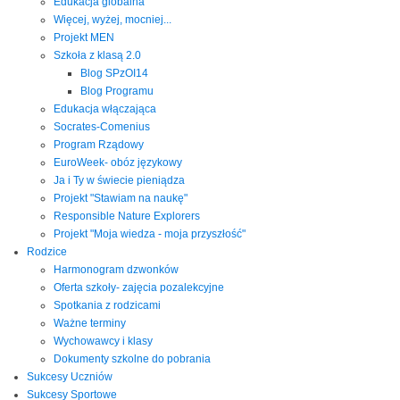
Edukacja globalna
Więcej, wyżej, mocniej...
Projekt MEN
Szkoła z klasą 2.0
Blog SPzOI14
Blog Programu
Edukacja włączająca
Socrates-Comenius
Program Rządowy
EuroWeek- obóz językowy
Ja i Ty w świecie pieniądza
Projekt "Stawiam na naukę"
Responsible Nature Explorers
Projekt "Moja wiedza - moja przyszłość"
Rodzice
Harmonogram dzwonków
Oferta szkoły- zajęcia pozalekcyjne
Spotkania z rodzicami
Ważne terminy
Wychowawcy i klasy
Dokumenty szkolne do pobrania
Sukcesy Uczniów
Sukcesy Sportowe