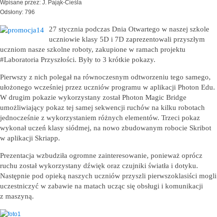
Wpisane przez: J. Pająk-Cieśla
Odsłony: 796
27 stycznia podczas Dnia Otwartego w naszej szkole
uczniowie klasy 5D i 7D zaprezentowali przyszłym
uczniom nasze szkolne roboty, zakupione w ramach projektu
#Laboratoria Przyszłości. Były to 3 krótkie pokazy.
Pierwszy z nich polegał na równoczesnym odtworzeniu tego samego,
ułożonego wcześniej przez uczniów programu w aplikacji Photon Edu.
W drugim pokazie wykorzystany został Photon Magic Bridge
umożliwiający pokaz tej samej sekwencji ruchów na kilku robotach
jednocześnie z wykorzystaniem różnych elementów. Trzeci pokaz
wykonał uczeń klasy siódmej, na nowo zbudowanym robocie Skribot
w aplikacji Skriapp.
Prezentacja wzbudziła ogromne zainteresowanie, ponieważ oprócz
ruchu został wykorzystany dźwięk oraz czujniki światła i dotyku.
Następnie pod opieką naszych uczniów przyszli pierwszoklasiści mogli
uczestniczyć w zabawie na matach ucząc się obsługi i komunikacji
z maszyną.