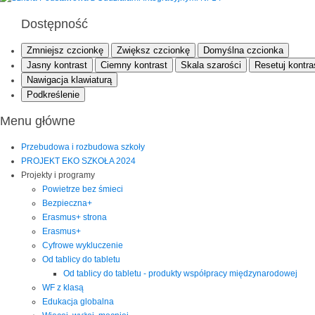
Dostępność
Zmniejsz czcionkę
Zwiększ czcionkę
Domyślna czcionka
Jasny kontrast
Ciemny kontrast
Skala szarości
Resetuj kontra
Nawigacja klawiaturą
Podkreślenie
Menu główne
Przebudowa i rozbudowa szkoły
PROJEKT EKO SZKOŁA 2024
Projekty i programy
Powietrze bez śmieci
Bezpieczna+
Erasmus+ strona
Erasmus+
Cyfrowe wykluczenie
Od tablicy do tabletu
Od tablicy do tabletu - produkty współpracy międzynarodowej
WF z klasą
Edukacja globalna