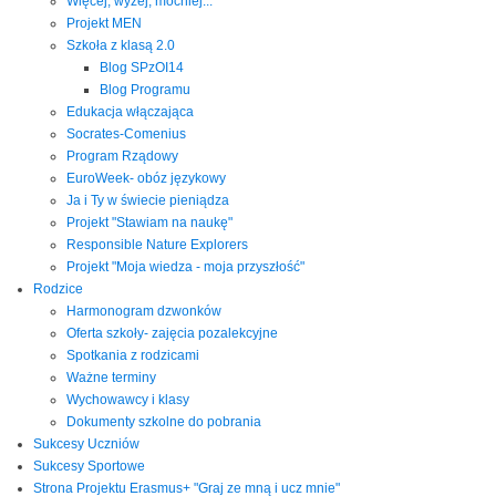
Więcej, wyżej, mocniej...
Projekt MEN
Szkoła z klasą 2.0
Blog SPzOI14
Blog Programu
Edukacja włączająca
Socrates-Comenius
Program Rządowy
EuroWeek- obóz językowy
Ja i Ty w świecie pieniądza
Projekt "Stawiam na naukę"
Responsible Nature Explorers
Projekt "Moja wiedza - moja przyszłość"
Rodzice
Harmonogram dzwonków
Oferta szkoły- zajęcia pozalekcyjne
Spotkania z rodzicami
Ważne terminy
Wychowawcy i klasy
Dokumenty szkolne do pobrania
Sukcesy Uczniów
Sukcesy Sportowe
Strona Projektu Erasmus+ "Graj ze mną i ucz mnie"