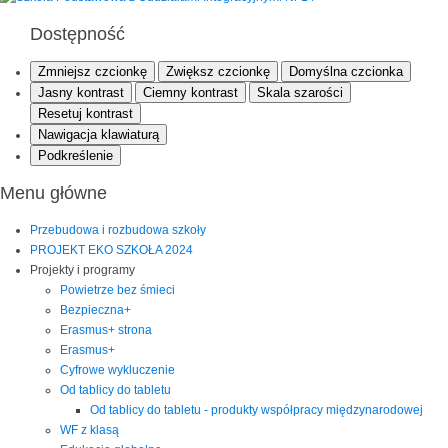
Dostępność
Zmniejsz czcionkę
Zwiększ czcionkę
Domyślna czcionka
Jasny kontrast
Ciemny kontrast
Skala szarości
Resetuj kontrast
Nawigacja klawiaturą
Podkreślenie
Menu główne
Przebudowa i rozbudowa szkoły
PROJEKT EKO SZKOŁA 2024
Projekty i programy
Powietrze bez śmieci
Bezpieczna+
Erasmus+ strona
Erasmus+
Cyfrowe wykluczenie
Od tablicy do tabletu
Od tablicy do tabletu - produkty współpracy międzynarodowej
WF z klasą