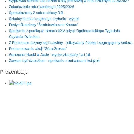
Wyprawka szkolna dla ucznia klasy pierwszej w roku szkolnym 2026/2027
Zakończenie roku szkolnego 2025/2026
Spektakularny 2 sukces klasy 3 B
Szkolny konkurs pięknego czytania - wyniki
Festyn Rodzinny "Średniowieczne Krosno"
Spotkanie z poetką w ramach XXV edycji Ogólnopolskiego Tygodnia
Czytania Dzieciom
Z Photonem uczymy się i bawimy - odkrywamy Polskę i segregujemy śmieci.
Podsumowanie akcji "Góra Grosza"
Generator Nauki w Jaśle - wycieczka klasy 1a i 1d
Zawsze być dzieckiem - spotkanie z bohaterami książek
Prezentacja