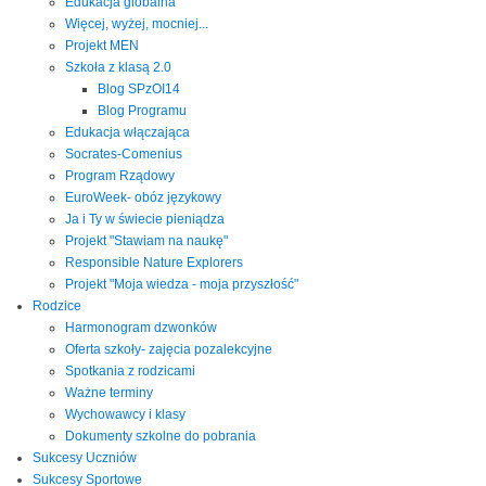
Edukacja globalna
Więcej, wyżej, mocniej...
Projekt MEN
Szkoła z klasą 2.0
Blog SPzOI14
Blog Programu
Edukacja włączająca
Socrates-Comenius
Program Rządowy
EuroWeek- obóz językowy
Ja i Ty w świecie pieniądza
Projekt "Stawiam na naukę"
Responsible Nature Explorers
Projekt "Moja wiedza - moja przyszłość"
Rodzice
Harmonogram dzwonków
Oferta szkoły- zajęcia pozalekcyjne
Spotkania z rodzicami
Ważne terminy
Wychowawcy i klasy
Dokumenty szkolne do pobrania
Sukcesy Uczniów
Sukcesy Sportowe