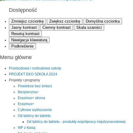
Dostępność
Zmniejsz czcionkę
Zwiększ czcionkę
Domyślna czcionka
Jasny kontrast
Ciemny kontrast
Skala szarości
Resetuj kontrast
Nawigacja klawiaturą
Podkreślenie
Menu główne
Przebudowa i rozbudowa szkoły
PROJEKT EKO SZKOŁA 2024
Projekty i programy
Powietrze bez śmieci
Bezpieczna+
Erasmus+ strona
Erasmus+
Cyfrowe wykluczenie
Od tablicy do tabletu
Od tablicy do tabletu - produkty współpracy międzynarodowej
WF z klasą