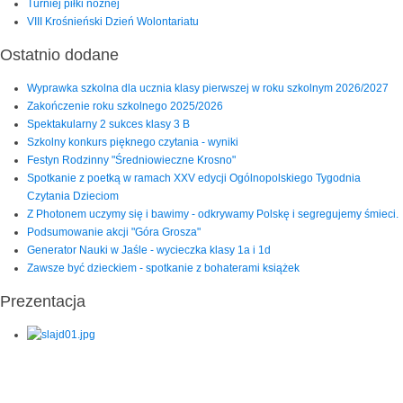
Turniej piłki nożnej
VIII Krośnieński Dzień Wolontariatu
Ostatnio dodane
Wyprawka szkolna dla ucznia klasy pierwszej w roku szkolnym 2026/2027
Zakończenie roku szkolnego 2025/2026
Spektakularny 2 sukces klasy 3 B
Szkolny konkurs pięknego czytania - wyniki
Festyn Rodzinny "Średniowieczne Krosno"
Spotkanie z poetką w ramach XXV edycji Ogólnopolskiego Tygodnia
Czytania Dzieciom
Z Photonem uczymy się i bawimy - odkrywamy Polskę i segregujemy śmieci.
Podsumowanie akcji "Góra Grosza"
Generator Nauki w Jaśle - wycieczka klasy 1a i 1d
Zawsze być dzieckiem - spotkanie z bohaterami książek
Prezentacja