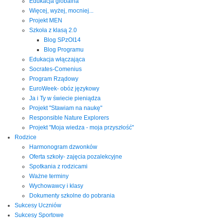
Edukacja globalna
Więcej, wyżej, mocniej...
Projekt MEN
Szkoła z klasą 2.0
Blog SPzOI14
Blog Programu
Edukacja włączająca
Socrates-Comenius
Program Rządowy
EuroWeek- obóz językowy
Ja i Ty w świecie pieniądza
Projekt "Stawiam na naukę"
Responsible Nature Explorers
Projekt "Moja wiedza - moja przyszłość"
Rodzice
Harmonogram dzwonków
Oferta szkoły- zajęcia pozalekcyjne
Spotkania z rodzicami
Ważne terminy
Wychowawcy i klasy
Dokumenty szkolne do pobrania
Sukcesy Uczniów
Sukcesy Sportowe